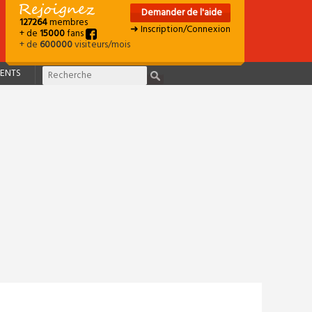
Demander de l'aide
127264
membres
➜ Inscription/Connexion
+ de
15000
fans
+ de
600000
visiteurs/mois
ENTS