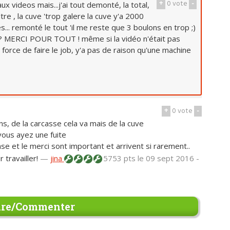
+
0
vote
-
x videos mais...j'ai tout demonté, la total,
ltre , la cuve 'trop galere la cuve y'a 2000
s... remonté le tout 'il me reste que 3 boulons en trop ;)
jà ? MERCI POUR TOUT ! même si la vidéo n'était pas
force de faire le job, y'a pas de raison qu'une machine
+
0
vote
-
, de la carcasse cela va mais de la cuve
vous ayez une fuite
e et le merci sont important et arrivent si rarement..
 travailler!
—
jina
5753 pts
le 09 sept 2016 -
re/Commenter