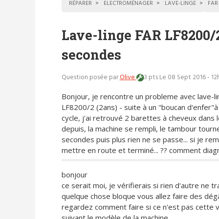
RÉPARER
ELECTROMÉNAGER
LAVE-LINGE
FAR
Lave-linge FAR LF8200/2 
secondes
Question posée par
Olive
3 pts
Le 08 Sept 2016 - 12
Bonjour, je rencontre un probleme avec lave-l
LF8200/2 (2ans) - suite à un "boucan d'enfer"à l
cycle, j'ai retrouvé 2 barettes à cheveux dans le 
depuis, la machine se rempli, le tambour tourn
secondes puis plus rien ne se passe... si je r
mettre en route et terminé... ?? comment diag
bonjour
ce serait moi, je vérifierais si rien d'autre ne t
quelque chose bloque vous allez faire des dégâ
regardez comment faire si ce n'est pas cette 
suivant le modèle de la machine