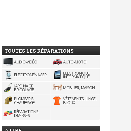
TOUTES LES RÉPARATIONS
AUDIO-VIDÉO
AUTO-MOTO
ELECTRONIQUE,
ELECTROMÉNAGER
INFORMATIQUE
JARDINAGE,
MOBILIER, MAISON
BRICOLAGE
PLOMBERIE-
VÊTEMENTS, LINGE,
CHAUFFAGE
BIJOUX
RÉPARATIONS
DIVERSES
A LIRE