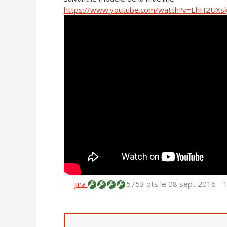
https://www.youtube.com/watch?v=EhH2UXsk
—
jina
5753 pts
le 08 sept 2016 - 