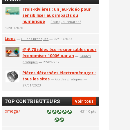
Trois-Rivières : un jeu-vidéo pour
sensibiliser aux impacts du
numérique
—
Pourquoi réparer ?
—
30/01/2026
Liens
—
Guides pratiques
— 02/11/2023
🌱💰 70 idées éco-responsables pour
économiser 1000€ par an
—
Guides
pratiques
— 22/09/2023
Pièces détachées électroménager :
tous les sites
—
Guides pratiques
—
27/01/2023
TOP CONTRIBUTEURS
Voir tous
omega7
43110 pts