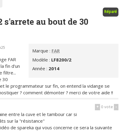
Réparé
s'arrete au bout de 30
h25
Marque :
FAR
inge FAR
Modèle :
LF8200/2
a fin d'un
Année :
2014
filtre...
e 30
emet le programmateur sur fin, on entend la vidange se
nostiquer ? comment démonter ? merci de votre aide !!
+
0
vote
-
raine entre la cuve et le tambour car si
ts sur la "résistance"
vidéo de spareka qui vous concerne ce sera la suivante