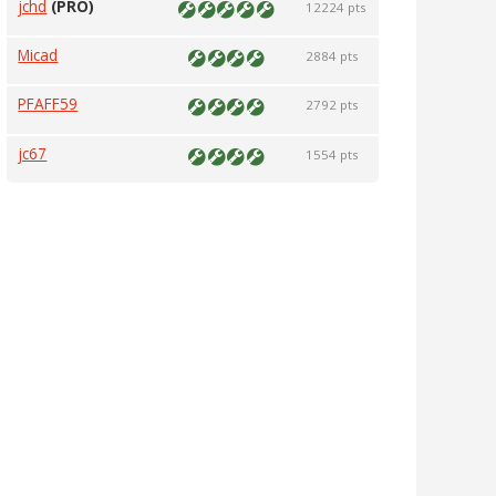
jchd
(PRO)
12224 pts
Micad
2884 pts
PFAFF59
2792 pts
jc67
1554 pts