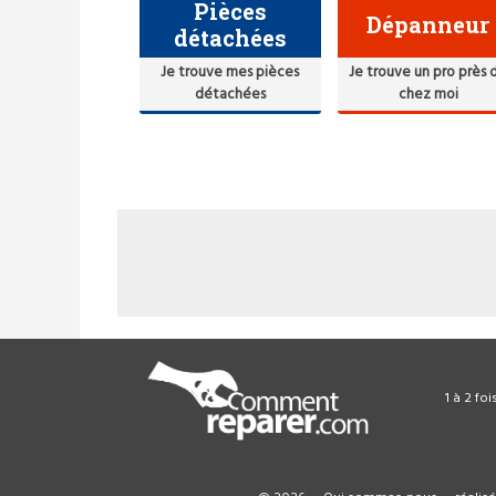
Pièces
Dépanneur
détachées
Je trouve mes pièces
Je trouve un pro près 
détachées
chez moi
1 à 2 fo