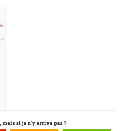
oi
s )
1
, mais si je n'y arrive pas ?