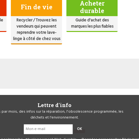
Acheter
Fin de vie
durable
de
Recycler / Trouvez les
Guide d'achat des
vendeurs qui peuvent
marques les plus fiables
reprendre votre lave-
linge à côté de chez vous
Lettre d'info
is par mois, des infos sur la réparation, l'obsolescence programmée, les
déchets et l'environnement.
OK