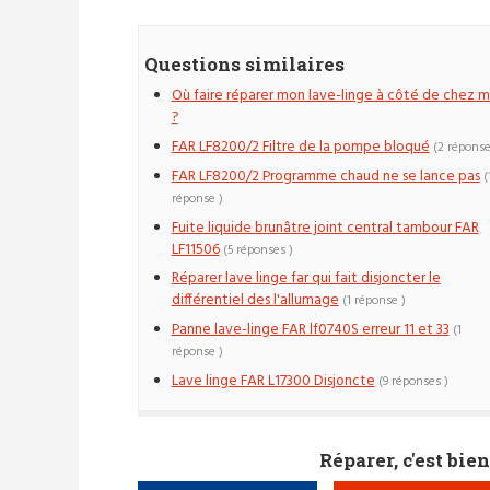
Questions similaires
Où faire réparer mon lave-linge à côté de chez m
?
FAR LF8200/2 Filtre de la pompe bloqué
(2 réponse
FAR LF8200/2 Programme chaud ne se lance pas
(
réponse )
Fuite liquide brunâtre joint central tambour FAR
LF11506
(5 réponses )
Réparer lave linge far qui fait disjoncter le
différentiel des l'allumage
(1 réponse )
Panne lave-linge FAR lf0740S erreur 11 et 33
(1
réponse )
Lave linge FAR L17300 Disjoncte
(9 réponses )
Réparer, c'est bien