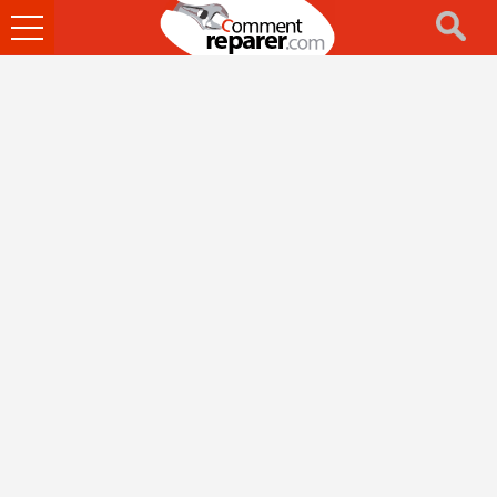
Ouvrir
le
menu