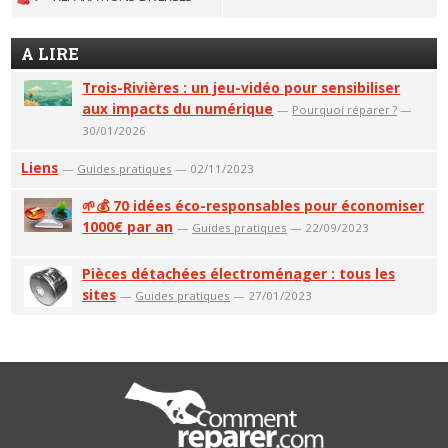
A LIRE
Trois-Rivières : un jeu-vidéo pour sensibiliser
aux impacts du numérique
—
Pourquoi réparer ?
—
30/01/2026
Liens
—
Guides pratiques
— 02/11/2023
🌱💰 70 idées éco-responsables pour économiser
1000€ par an
—
Guides pratiques
— 22/09/2023
Pièces détachées électroménager : tous les
sites
—
Guides pratiques
— 27/01/2023