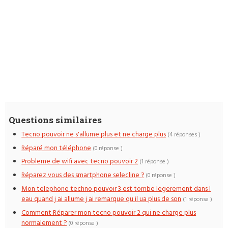
Questions similaires
Tecno pouvoir ne s'allume plus et ne charge plus
(4 réponses )
Réparé mon téléphone
(0 réponse )
Probleme de wifi avec tecno pouvoir 2
(1 réponse )
Réparez vous des smartphone selecline ?
(0 réponse )
Mon telephone techno pouvoir 3 est tombe legerement dans l
eau quand j ai allume j ai remarque qu il ua plus de son
(1 réponse )
Comment Réparer mon tecno pouvoir 2 qui ne charge plus
normalement ?
(0 réponse )