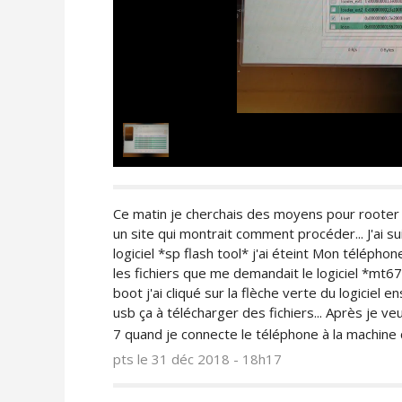
Ce matin je cherchais des moyens pour rooter
un site qui montrait comment procéder... J'ai suiv
logiciel *sp flash tool* j'ai éteint Mon téléph
les fichiers que me demandait le logiciel *mt67
boot j'ai cliqué sur la flèche verte du logiciel
usb ça à télécharger des fichiers... Après je ve
7 quand je connecte le téléphone à la machine ç
pts
le 31 déc 2018 - 18h17