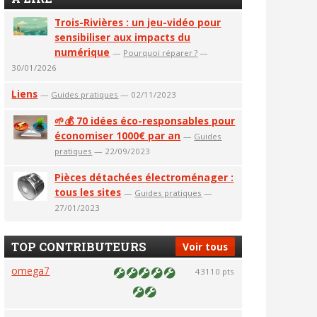
Trois-Rivières : un jeu-vidéo pour
sensibiliser aux impacts du
numérique
—
Pourquoi réparer ?
—
30/01/2026
Liens
—
Guides pratiques
— 02/11/2023
🌱💰 70 idées éco-responsables pour
économiser 1000€ par an
—
Guides
pratiques
— 22/09/2023
Pièces détachées électroménager :
tous les sites
—
Guides pratiques
—
27/01/2023
TOP CONTRIBUTEURS
Voir tous
omega7
43110 pts