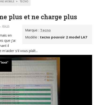
ONE MOBILE
TECNO
me plus et ne charge plus
- 15h25
Marque :
Tecno
 mais en
Modèle :
tecno pouvoir 2 model LA7
is que j'ai
ant il
m'aider s'il vous plaît...
 "boot"