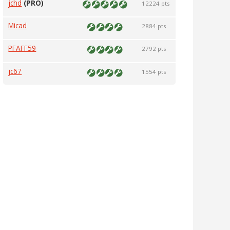
jchd
(PRO)
12224 pts
Micad
2884 pts
PFAFF59
2792 pts
jc67
1554 pts