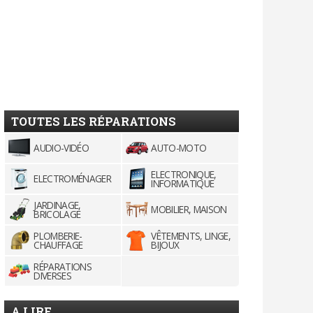
TOUTES LES RÉPARATIONS
AUDIO-VIDÉO
AUTO-MOTO
ELECTRONIQUE,
ELECTROMÉNAGER
INFORMATIQUE
JARDINAGE,
MOBILIER, MAISON
BRICOLAGE
PLOMBERIE-
VÊTEMENTS, LINGE,
CHAUFFAGE
BIJOUX
RÉPARATIONS
DIVERSES
A LIRE