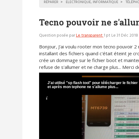
RÉPARER
ELECTRONIQUE, INFORMATIQUE
TÉLÉPH
Tecno pouvoir ne s'allu
Question posée par
Le transparent
1 pt
Le 31 Déc 2018 
Bonjour, J'ai voulu rooter mon tecno pouvoir 2
installant des fichiers quand c'était éteint je cro
crée un dommage sur le fichier boot et mainten
refuse de s'allumer et ne charge plus... Merci de 
J'ai utilisé "sp flash tool" pour télécharger le fichier
et après mon tephone ne s'allume plus...