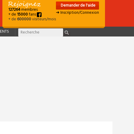
Demander de l'aide
127264
membres
➜ Inscription/Connexion
+ de
15000
fans
+ de
600000
visiteurs/mois
ENTS