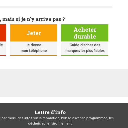
, mais si je n'y arrive pas ?
Acheter
Jeter
durable
de
Je donne
Guide d'achat des
mon téléphone
marques les plus fiables
Lettre d'info
is par mois, des infos sur la réparation, l'obsolescence programmée, les
déchets et l'environnement.