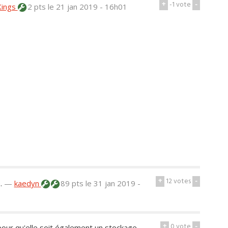
+
-1
vote
-
Kings
2 pts
le 21 jan 2019 - 16h01
+
12
votes
-
.
—
kaedyn
89 pts
le 31 jan 2019 -
+
0
vote
-
 pour qu'elle soit également un stockage