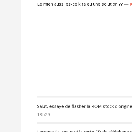
Le mien aussi es-ce k ta eu une solution ??
—
Salut, essaye de flasher la ROM stock d'origine
13h29
Lorsque j'ai converti la carte SD du téléphone