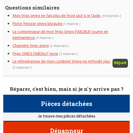
Questions similaires
Mon frigo smeg ne fais plus de froid sauf si je l’aide.
(4 réponses )
Porte freezer smeg bloquée
(1 réponse )
Le compresseur de mon frigo Smeg FAB28LR tourne en
permanence.
(1 réponse )
Charnière frigo smeg
(2 réponses )
Frigo SMEG FAB30o7 givre
(2 réponses )
Le réfrigérateur de mon combiné Smeg ne refroidit plus
Réparé
(2 réponses )
Réparer, c'est bien, mais si je n'y arrive pas ?
Pièces détachées
Je trouve mes pièces détachées
Dépanneur