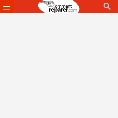
Ouvrir
le
menu