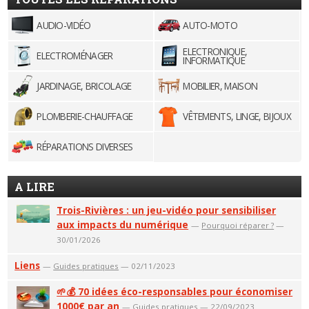
AUDIO-VIDÉO
AUTO-MOTO
ELECTRONIQUE,
ELECTROMÉNAGER
INFORMATIQUE
JARDINAGE, BRICOLAGE
MOBILIER, MAISON
PLOMBERIE-CHAUFFAGE
VÊTEMENTS, LINGE, BIJOUX
RÉPARATIONS DIVERSES
A LIRE
Trois-Rivières : un jeu-vidéo pour sensibiliser
aux impacts du numérique
—
Pourquoi réparer ?
—
30/01/2026
Liens
—
Guides pratiques
— 02/11/2023
🌱💰 70 idées éco-responsables pour économiser
1000€ par an
—
Guides pratiques
— 22/09/2023