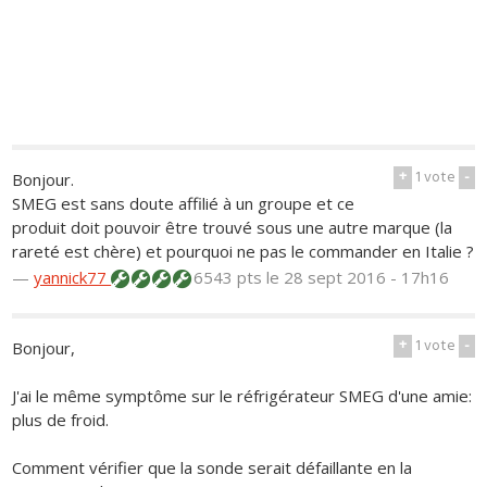
+
1
vote
-
Bonjour.
SMEG est sans doute affilié à un groupe et ce
produit doit pouvoir être trouvé sous une autre marque (la
rareté est chère) et pourquoi ne pas le commander en Italie ?
—
yannick77
6543 pts
le 28 sept 2016 - 17h16
+
1
vote
-
Bonjour,
J'ai le même symptôme sur le réfrigérateur SMEG d'une amie:
plus de froid.
Comment vérifier que la sonde serait défaillante en la