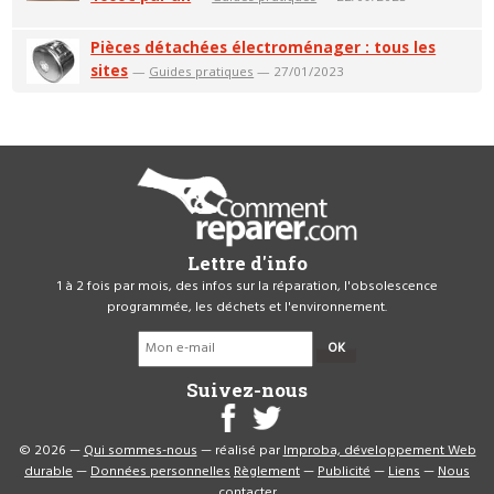
Pièces détachées électroménager : tous les
sites
—
Guides pratiques
— 27/01/2023
Lettre d'info
1 à 2 fois par mois, des infos sur la réparation, l'obsolescence
programmée, les déchets et l'environnement.
OK
Suivez-nous
© 2026 —
Qui sommes-nous
— réalisé par
Improba, développement Web
durable
—
Données personnelles
Règlement
—
Publicité
—
Liens
—
Nous
contacter