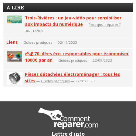
A LIRE
Trois-Rivières : un jeu-vidéo pour sensibiliser
aux impacts du numérique
—
Pourquoi réparer ?
—
30/01/2026
Liens
—
Guides pratiques
— 02/11/2023
🌱💰 70 idées éco-responsables pour économiser
1000€ par an
—
Guides pratiques
— 22/09/2023
Pièces détachées électroménager : tous les
sites
—
Guides pratiques
— 27/01/2023
Lettre d'info