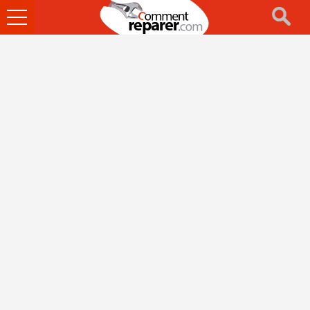
Ouvrir
le
menu