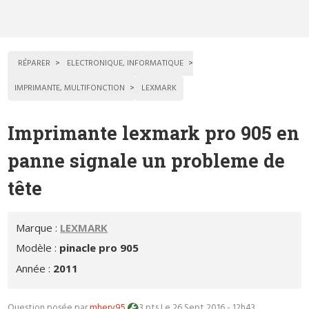
RÉPARER
ELECTRONIQUE, INFORMATIQUE
IMPRIMANTE, MULTIFONCTION
LEXMARK
Imprimante lexmark pro 905 en
panne signale un probleme de
tête
Marque :
LEXMARK
Modèle :
pinacle pro 905
Année :
2011
Question posée par
mherv95
3 pts
Le 26 Sept 2016 - 12h43