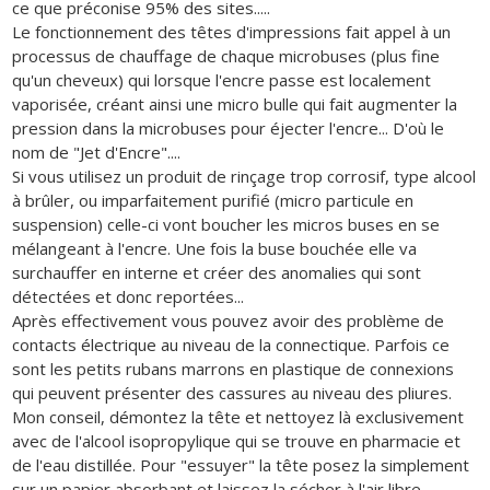
ce que préconise 95% des sites.....
Le fonctionnement des têtes d'impressions fait appel à un
processus de chauffage de chaque microbuses (plus fine
qu'un cheveux) qui lorsque l'encre passe est localement
vaporisée, créant ainsi une micro bulle qui fait augmenter la
pression dans la microbuses pour éjecter l'encre... D'où le
nom de "Jet d'Encre"....
Si vous utilisez un produit de rinçage trop corrosif, type alcool
à brûler, ou imparfaitement purifié (micro particule en
suspension) celle-ci vont boucher les micros buses en se
mélangeant à l'encre. Une fois la buse bouchée elle va
surchauffer en interne et créer des anomalies qui sont
détectées et donc reportées...
Après effectivement vous pouvez avoir des problème de
contacts électrique au niveau de la connectique. Parfois ce
sont les petits rubans marrons en plastique de connexions
qui peuvent présenter des cassures au niveau des pliures.
Mon conseil, démontez la tête et nettoyez là exclusivement
avec de l'alcool isopropylique qui se trouve en pharmacie et
de l'eau distillée. Pour "essuyer" la tête posez la simplement
sur un papier absorbant et laissez la sécher à l'air libre.