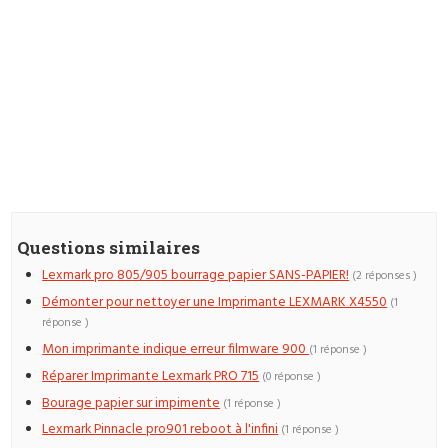
Questions similaires
Lexmark pro 805/905 bourrage papier SANS-PAPIER!
(2 réponses )
Démonter pour nettoyer une Imprimante LEXMARK X4550
(1
réponse )
Mon imprimante indique erreur filmware 900
(1 réponse )
Réparer Imprimante Lexmark PRO 715
(0 réponse )
Bourage papier sur impimente
(1 réponse )
Lexmark Pinnacle pro901 reboot à l'infini
(1 réponse )