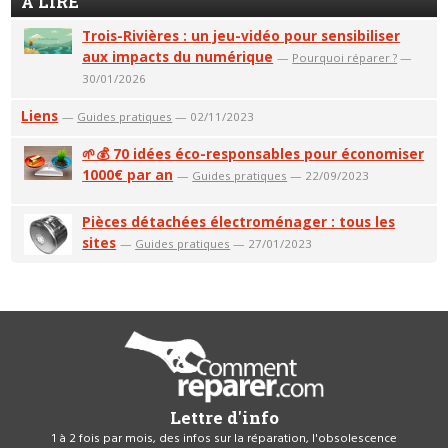
A LIRE
Trois-Rivières : un jeu-vidéo pour sensibiliser
aux impacts du numérique
—
Pourquoi réparer ?
—
30/01/2026
Liens
—
Guides pratiques
— 02/11/2023
🌱💰 70 idées éco-responsables pour économiser
1000€ par an
—
Guides pratiques
— 22/09/2023
Pièces détachées électroménager : tous les
sites
—
Guides pratiques
— 27/01/2023
Lettre d'info
1 à 2 fois par mois, des infos sur la réparation, l'obsolescence