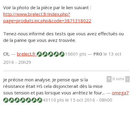
Voir la photo de la pièce par le lien suivant :
http://www.brelect.fr/index.php?
page=produits.inc.php&code=3871318022
Tenez-nous informé des tests que vous avez effectués ou
de la panne que vous avez trouvée.
Clt,
—
brelect.fr
10601 pts —
PRO
le 13 oct
2016 - 20h29
+
0
vote
-
Je précise mon analyse. Je pense que si la
résistance était HS cela disjoncterait dès la mise
sous tension et pas lorsque vous arrêtez le four...
—
omega7
43110 pts
le 15 oct 2016 - 08h00