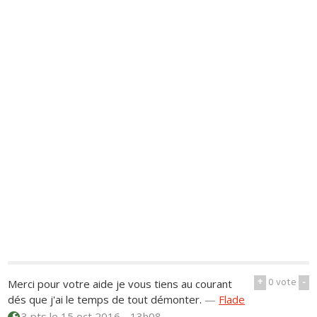
+
0
vote
-
Merci pour votre aide je vous tiens au courant
dés que j'ai le temps de tout démonter.
—
Flade
3 pts
le 15 oct 2016 - 13h08