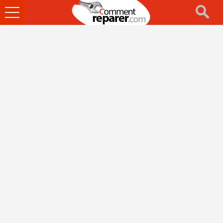
Ouvrir
le
menu