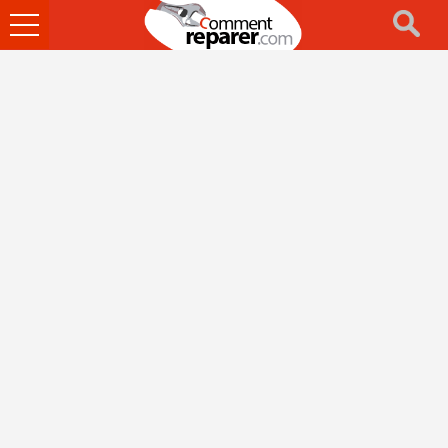
Ouvrir
le
menu