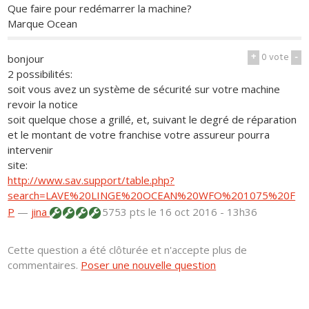
Que faire pour redémarrer la machine?
Marque Ocean
+
0
vote
-
bonjour
2 possibilités:
soit vous avez un système de sécurité sur votre machine
revoir la notice
soit quelque chose a grillé, et, suivant le degré de réparation
et le montant de votre franchise votre assureur pourra
intervenir
site:
http://www.sav.support/table.php?
search=LAVE%20LINGE%20OCEAN%20WFO%201075%20F
P
—
jina
5753 pts
le 16 oct 2016 - 13h36
Cette question a été clôturée et n'accepte plus de
commentaires.
Poser une nouvelle question