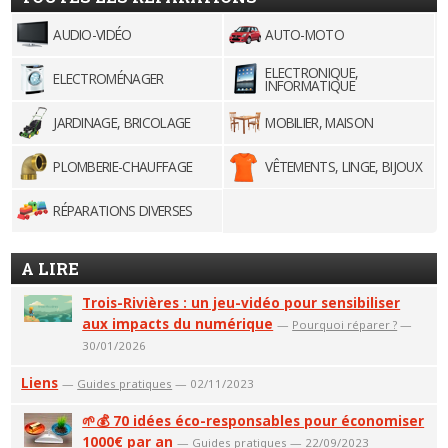
AUDIO-VIDÉO
AUTO-MOTO
ELECTRONIQUE,
ELECTROMÉNAGER
INFORMATIQUE
JARDINAGE, BRICOLAGE
MOBILIER, MAISON
PLOMBERIE-CHAUFFAGE
VÊTEMENTS, LINGE, BIJOUX
RÉPARATIONS DIVERSES
A LIRE
Trois-Rivières : un jeu-vidéo pour sensibiliser
aux impacts du numérique
—
Pourquoi réparer ?
—
30/01/2026
Liens
—
Guides pratiques
— 02/11/2023
🌱💰 70 idées éco-responsables pour économiser
1000€ par an
—
Guides pratiques
— 22/09/2023