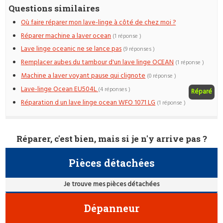
Questions similaires
Où faire réparer mon lave-linge à côté de chez moi ?
Réparer machine a laver ocean
(1 réponse )
Lave linge oceanic ne se lance pas
(9 réponses )
Remplacer aubes du tambour d'un lave linge OCEAN
(1 réponse )
Machine a laver voyant pause qui clignote
(0 réponse )
Lave-linge Ocean EU504L
(4 réponses )
Réparé
Réparation d un lave linge ocean WFO 1071 LG
(1 réponse )
Réparer, c'est bien, mais si je n'y arrive pas ?
Pièces détachées
Je trouve mes pièces détachées
Dépanneur