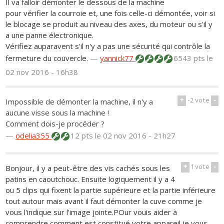
Il va falloir démonter le dessous de la machine
pour vérifier la courroie et, une fois celle-ci démontée, voir si
le blocage se produit au niveau des axes, du moteur ou s'il y
a une panne électronique.
Vérifiez auparavent s'il n'y a pas une sécurité qui contrôle la
fermeture du couvercle.
—
yannick77
6543 pts
le
02 nov 2016 - 16h38
+
-2
vote
-
Impossible de démonter la machine, il n'y a
aucune visse sous la machine !
Comment dois-je procéder ?
—
odelia355
12 pts
le 02 nov 2016 - 21h27
+
1
vote
-
Bonjour, il y a peut-être des vis cachés sous les
patins en caoutchouc. Ensuite logiquement il y a 4
ou 5 clips qui fixent la partie supérieure et la partie inférieure
tout autour mais avant il faut démonter la cuve comme je
vous l'indique sur l'image jointe.POur vouis aider à
comprendre comment est constitué votre appareil,je vous