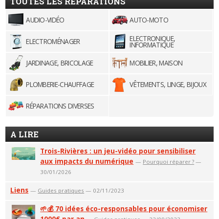
TOUTES LES RÉPARATIONS
AUDIO-VIDÉO
AUTO-MOTO
ELECTRONIQUE,
ELECTROMÉNAGER
INFORMATIQUE
JARDINAGE, BRICOLAGE
MOBILIER, MAISON
PLOMBERIE-CHAUFFAGE
VÊTEMENTS, LINGE, BIJOUX
RÉPARATIONS DIVERSES
A LIRE
Trois-Rivières : un jeu-vidéo pour sensibiliser
aux impacts du numérique
—
Pourquoi réparer ?
—
30/01/2026
Liens
—
Guides pratiques
— 02/11/2023
🌱💰 70 idées éco-responsables pour économiser
1000€ par an