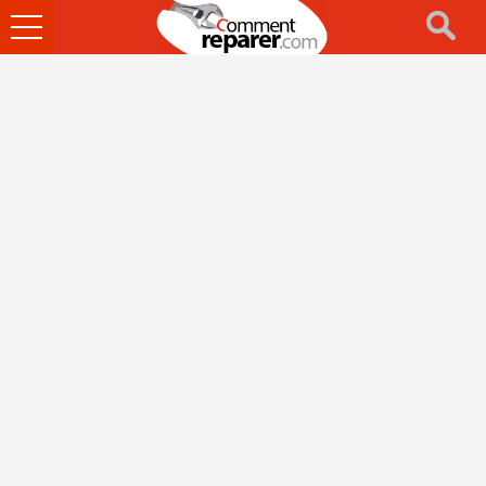
Ouvrir
le
menu