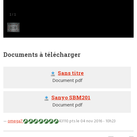
1
/
1
Documents à télécharger
Sans titre
Document pdf
Sanyo SBM201
Document pdf
—
omega7
43110 pts
le 04 nov 2016 - 10h23