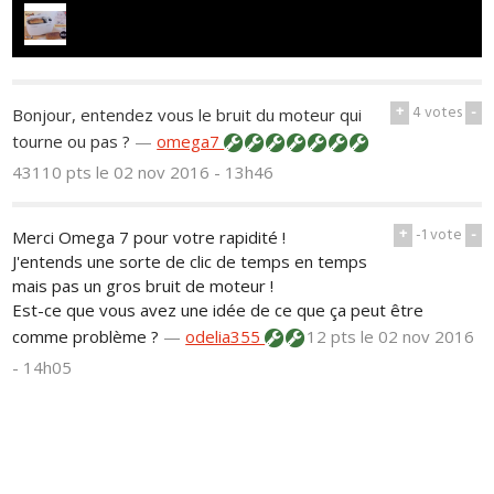
+
4
votes
-
Bonjour, entendez vous le bruit du moteur qui
tourne ou pas ?
—
omega7
43110 pts
le 02 nov 2016 - 13h46
+
-1
vote
-
Merci Omega 7 pour votre rapidité !
J'entends une sorte de clic de temps en temps
mais pas un gros bruit de moteur !
Est-ce que vous avez une idée de ce que ça peut être
comme problème ?
—
odelia355
12 pts
le 02 nov 2016
- 14h05