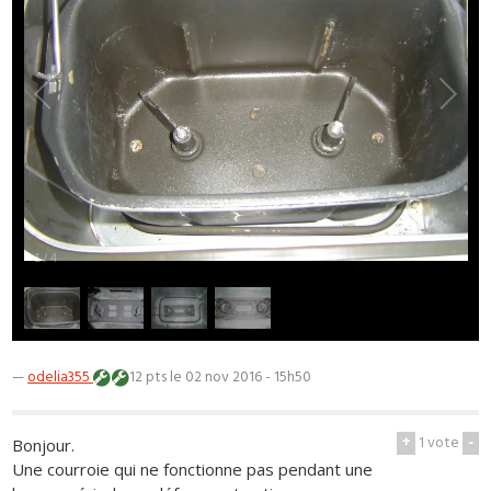
1
/
4
—
odelia355
12 pts
le 02 nov 2016 - 15h50
+
1
vote
-
Bonjour.
Une courroie qui ne fonctionne pas pendant une