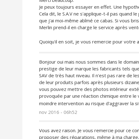
Merci beaucoup.
Je peux toujours essayer en effet. Une hypothé
Cela dit, le S.A.V ne s'applique-t-il pas quand 
que j'ai moi-même abîmé ce cabas. Si vous bri
Merlin prend-il en charge le service après vent
Quoiqu'il en soit, je vous remercie pour votre 
Bonjour oui mais nous sommes dans le domaine p
prestige de leur marque les fabricants tels
SAV de très haut niveau. Il n'est pas rare de le
de leur produits parfois après plusieurs dizai
vous pouvez mettre des photos intérieur extéri
provoquée par une réaction chimique entre le vin
moindre intervention au risque d'aggraver la sit
nov 2016 - 06h52
Vous avez raison. Je vous remercie pour ce cons
proposer des réparations, même à ma charge, d