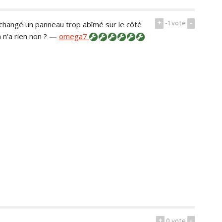
+
-1
vote
-
t changé un panneau trop abîmé sur le côté
n'a rien non ?
—
omega7
+
0
vote
-