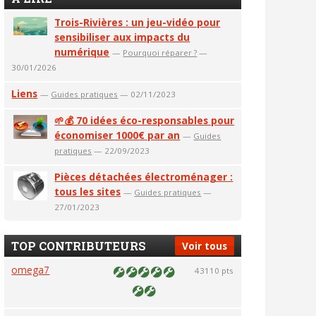
Trois-Rivières : un jeu-vidéo pour
sensibiliser aux impacts du
numérique
—
Pourquoi réparer ?
—
30/01/2026
Liens
—
Guides pratiques
— 02/11/2023
🌱💰 70 idées éco-responsables pour
économiser 1000€ par an
—
Guides
pratiques
— 22/09/2023
Pièces détachées électroménager :
tous les sites
—
Guides pratiques
—
27/01/2023
TOP CONTRIBUTEURS
Voir tous
omega7
43110 pts