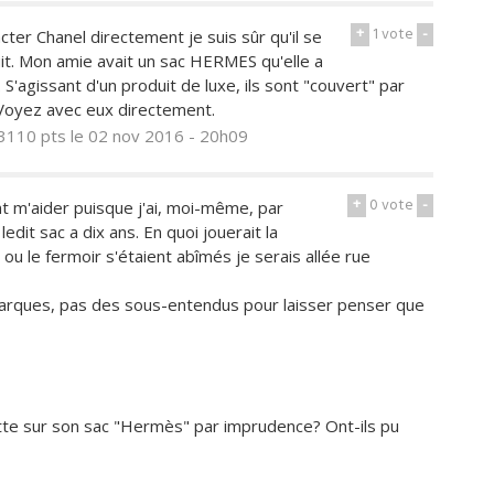
+
1
vote
-
ter Chanel directement je suis sûr qu'il se
duit. Mon amie avait un sac HERMES qu'elle a
 S'agissant d'un produit de luxe, ils sont "couvert" par
 Voyez avec eux directement.
3110 pts
le 02 nov 2016 - 20h09
+
0
vote
-
t m'aider puisque j'ai, moi-même, par
edit sac a dix ans. En quoi jouerait la
 ou le fermoir s'étaient abîmés je serais allée rue
marques, pas des sous-entendus pour laisser penser que
rette sur son sac "Hermès" par imprudence? Ont-ils pu