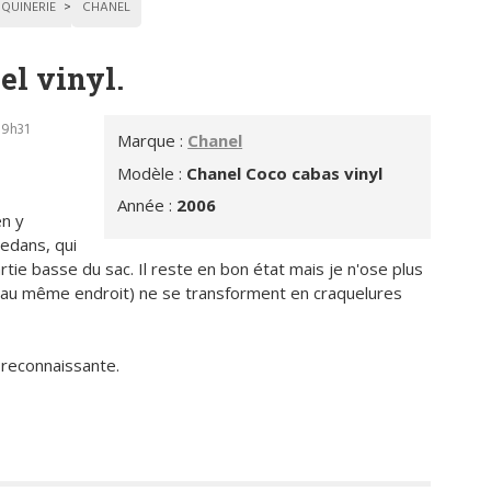
QUINERIE
CHANEL
el vinyl.
19h31
Marque :
Chanel
Modèle :
Chanel Coco cabas vinyl
Année :
2006
en y
edans, qui
tie basse du sac. Il reste en bon état mais je n'ose plus
s au même endroit) ne se transforment en craquelures
 reconnaissante.