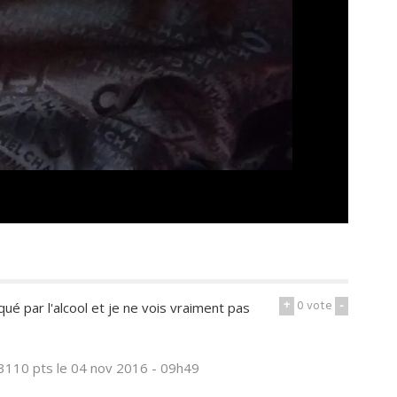
+
0
vote
-
ué par l'alcool et je ne vois vraiment pas
3110 pts
le 04 nov 2016 - 09h49