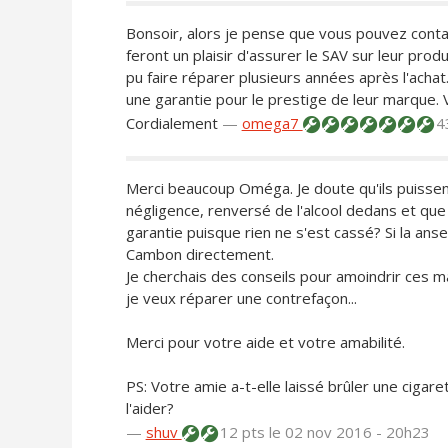
Bonsoir, alors je pense que vous pouvez contac
feront un plaisir d'assurer le SAV sur leur pro
pu faire réparer plusieurs années après l'achat.
une garantie pour le prestige de leur marque.
Cordialement
—
omega7
4
Merci beaucoup Oméga. Je doute qu'ils puissen
négligence, renversé de l'alcool dedans et que l
garantie puisque rien ne s'est cassé? Si la anse
Cambon directement.
Je cherchais des conseils pour amoindrir ces 
je veux réparer une contrefaçon...
Merci pour votre aide et votre amabilité.
PS: Votre amie a-t-elle laissé brûler une ciga
l'aider?
—
shuv
12 pts
le 02 nov 2016 - 20h23