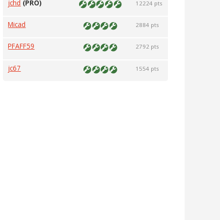
jchd
(PRO)
12224 pts
Micad
2884 pts
PFAFF59
2792 pts
jc67
1554 pts