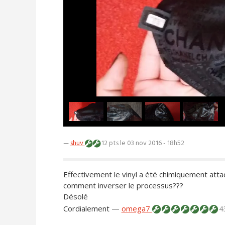
—
shuv
12 pts
le 03 nov 2016 - 18h52
Effectivement le vinyl a été chimiquement attaq
comment inverser le processus???
Désolé
Cordialement
—
omega7
4