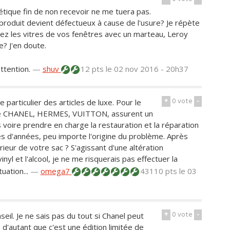
tique fin de non recevoir ne me tuera pas.
le produit devient défectueux à cause de l'usure? Je répète
sez les vitres de vos fenêtres avec un marteau, Leroy
e? J'en doute.
attention.
—
shuv
12 pts
le 02 nov 2016 - 20h37
+
0
vote
-
articulier des articles de luxe. Pour le
 que CHANEL, HERMES, VUITTON, assurent un
s voire prendre en charge la restauration et la réparation
nes d'années, peu importe l'origine du problème. Après
eur de votre sac ? S'agissant d'une altération
yl et l'alcool, je ne me risquerais pas effectuer la
uation...
—
omega7
43110 pts
le 03
+
0
vote
-
eil. Je ne sais pas du tout si Chanel peut
'autant que c'est une édition limitée de