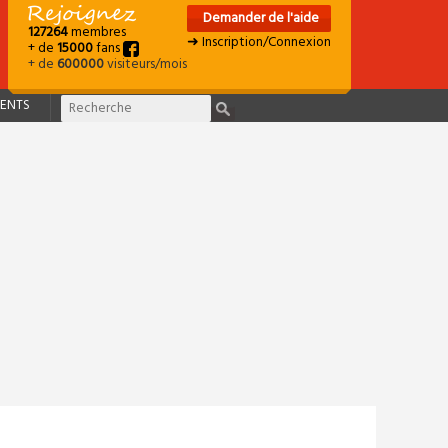
Demander de l'aide
127264
membres
➜ Inscription/Connexion
+ de
15000
fans
+ de
600000
visiteurs/mois
ENTS