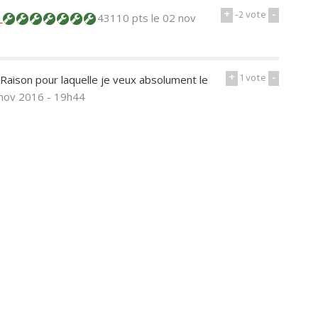
+
-2
vote
-
7
43110 pts
le 02 nov
+
1
vote
-
Raison pour laquelle je veux absolument le
 nov 2016 - 19h44