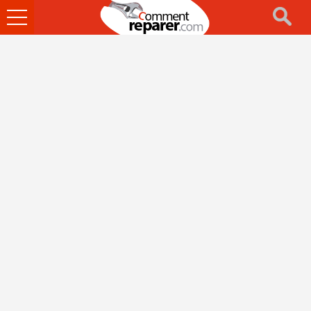
Ouvrir
le
menu