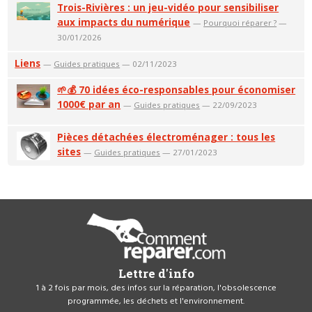
Trois-Rivières : un jeu-vidéo pour sensibiliser
aux impacts du numérique
—
Pourquoi réparer ?
—
30/01/2026
Liens
—
Guides pratiques
— 02/11/2023
🌱💰 70 idées éco-responsables pour économiser
1000€ par an
—
Guides pratiques
— 22/09/2023
Pièces détachées électroménager : tous les
sites
—
Guides pratiques
— 27/01/2023
Lettre d'info
1 à 2 fois par mois, des infos sur la réparation, l'obsolescence
programmée, les déchets et l'environnement.