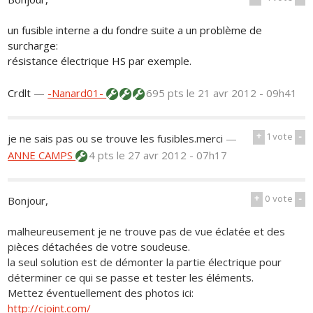
un fusible interne a du fondre suite a un problème de
surcharge:
résistance électrique HS par exemple.
Crdlt
—
-Nanard01-
695 pts
le 21 avr 2012 - 09h41
+
1
vote
-
je ne sais pas ou se trouve les fusibles.merci
—
ANNE CAMPS
4 pts
le 27 avr 2012 - 07h17
+
0
vote
-
Bonjour,
malheureusement je ne trouve pas de vue éclatée et des
pièces détachées de votre soudeuse.
la seul solution est de démonter la partie électrique pour
déterminer ce qui se passe et tester les éléments.
Mettez éventuellement des photos ici:
http://cjoint.com/