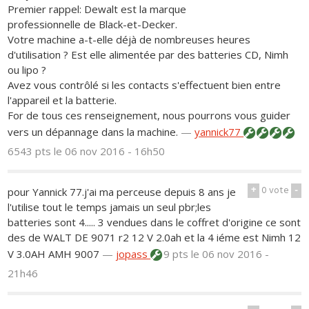
Premier rappel: Dewalt est la marque
professionnelle de Black-et-Decker.
Votre machine a-t-elle déjà de nombreuses heures
d'utilisation ? Est elle alimentée par des batteries CD, Nimh
ou lipo ?
Avez vous contrôlé si les contacts s'effectuent bien entre
l'appareil et la batterie.
For de tous ces renseignement, nous pourrons vous guider
vers un dépannage dans la machine.
—
yannick77
6543 pts
le 06 nov 2016 - 16h50
+
0
vote
-
pour Yannick 77.j'ai ma perceuse depuis 8 ans je
l'utilise tout le temps jamais un seul pbr;les
batteries sont 4..... 3 vendues dans le coffret d'origine ce sont
des de WALT DE 9071 r2 12 V 2.0ah et la 4 iéme est Nimh 12
V 3.0AH AMH 9007
—
jopass
9 pts
le 06 nov 2016 -
21h46