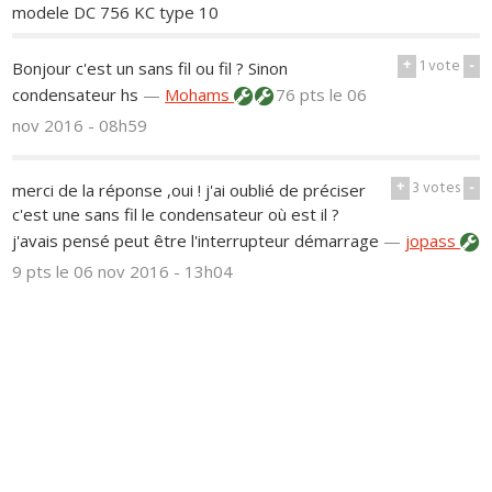
modele DC 756 KC type 10
+
1
vote
-
Bonjour c'est un sans fil ou fil ? Sinon
condensateur hs
—
Mohams
76 pts
le 06
nov 2016 - 08h59
+
3
votes
-
merci de la réponse ,oui ! j'ai oublié de préciser
c'est une sans fil le condensateur où est il ?
j'avais pensé peut être l'interrupteur démarrage
—
jopass
9 pts
le 06 nov 2016 - 13h04