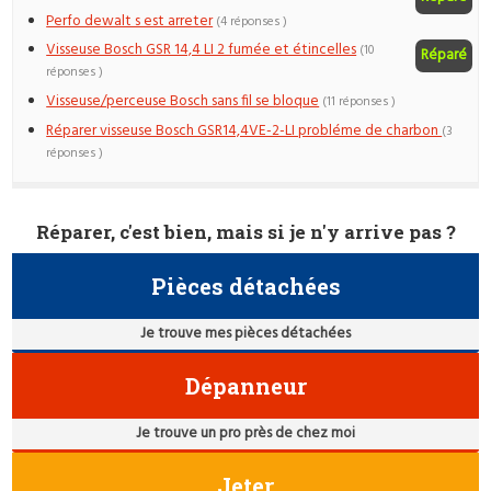
Perfo dewalt s est arreter
(4 réponses )
Visseuse Bosch GSR 14,4 LI 2 fumée et étincelles
(10
Réparé
réponses )
Visseuse/perceuse Bosch sans fil se bloque
(11 réponses )
Réparer visseuse Bosch GSR14,4VE-2-LI probléme de charbon
(3
réponses )
Réparer, c'est bien, mais si je n'y arrive pas ?
Pièces détachées
Je trouve mes pièces détachées
Dépanneur
Je trouve un pro près de chez moi
Jeter