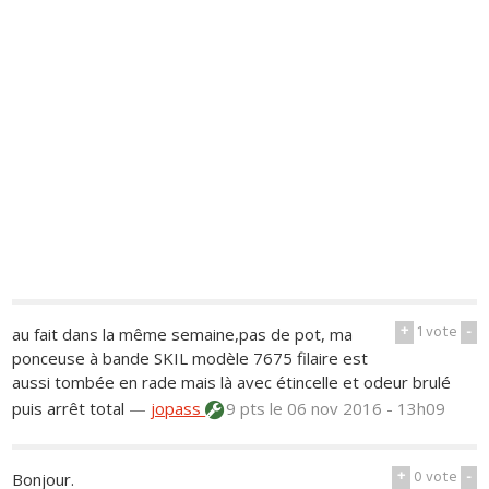
+
1
vote
-
au fait dans la même semaine,pas de pot, ma
ponceuse à bande SKIL modèle 7675 filaire est
aussi tombée en rade mais là avec étincelle et odeur brulé
puis arrêt total
—
jopass
9 pts
le 06 nov 2016 - 13h09
+
0
vote
-
Bonjour.