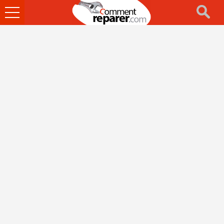
Ouvrir
le
menu