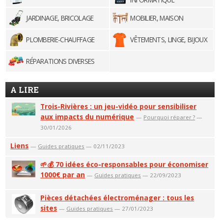
JARDINAGE, BRICOLAGE
MOBILIER, MAISON
PLOMBERIE-CHAUFFAGE
VÊTEMENTS, LINGE, BIJOUX
RÉPARATIONS DIVERSES
A LIRE
Trois-Rivières : un jeu-vidéo pour sensibiliser
aux impacts du numérique
—
Pourquoi réparer ?
—
30/01/2026
Liens
—
Guides pratiques
— 02/11/2023
🌱💰 70 idées éco-responsables pour économiser
1000€ par an
—
Guides pratiques
— 22/09/2023
Pièces détachées électroménager : tous les
sites
—
Guides pratiques
— 27/01/2023