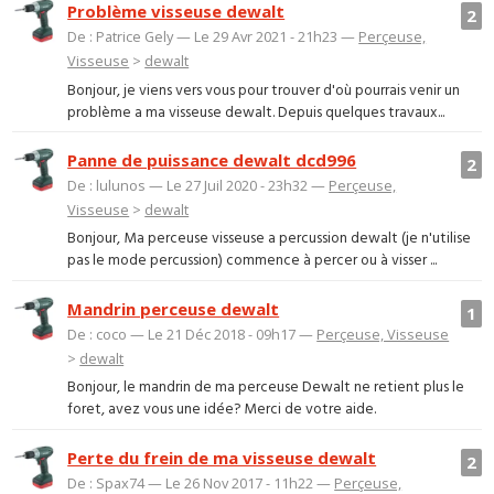
Problème visseuse dewalt
2
De : Patrice Gely — Le 29 Avr 2021 - 21h23 —
Perçeuse,
Visseuse
>
dewalt
Bonjour, je viens vers vous pour trouver d'où pourrais venir un
problème a ma visseuse dewalt. Depuis quelques travaux...
Panne de puissance dewalt dcd996
2
De : lulunos — Le 27 Juil 2020 - 23h32 —
Perçeuse,
Visseuse
>
dewalt
Bonjour, Ma perceuse visseuse a percussion dewalt (je n'utilise
pas le mode percussion) commence à percer ou à visser ...
Mandrin perceuse dewalt
1
De : coco — Le 21 Déc 2018 - 09h17 —
Perçeuse, Visseuse
>
dewalt
Bonjour, le mandrin de ma perceuse Dewalt ne retient plus le
foret, avez vous une idée? Merci de votre aide.
Perte du frein de ma visseuse dewalt
2
De : Spax74 — Le 26 Nov 2017 - 11h22 —
Perçeuse,