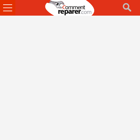
Ouvrir
le
menu