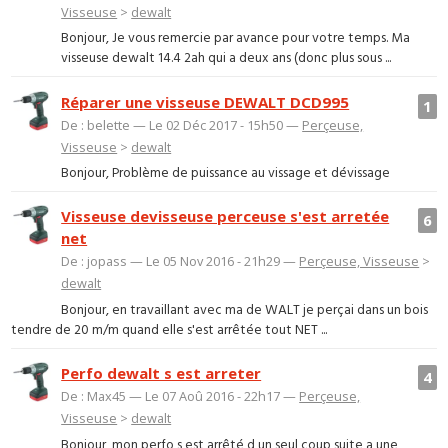
Visseuse
>
dewalt
Bonjour, Je vous remercie par avance pour votre temps. Ma
visseuse dewalt 14.4 2ah qui a deux ans (donc plus sous ...
Réparer une visseuse DEWALT DCD995
1
De : belette — Le 02 Déc 2017 - 15h50 —
Perçeuse,
Visseuse
>
dewalt
Bonjour, Problème de puissance au vissage et dévissage
Visseuse devisseuse perceuse s'est arretée
6
net
De : jopass — Le 05 Nov 2016 - 21h29 —
Perçeuse, Visseuse
>
dewalt
Bonjour, en travaillant avec ma de WALT je perçai dans un bois
tendre de 20 m/m quand elle s'est arrêtée tout NET ...
Perfo dewalt s est arreter
4
De : Max45 — Le 07 Aoû 2016 - 22h17 —
Perçeuse,
Visseuse
>
dewalt
Bonjour, mon perfo s est arrêté d un seul coup suite a une