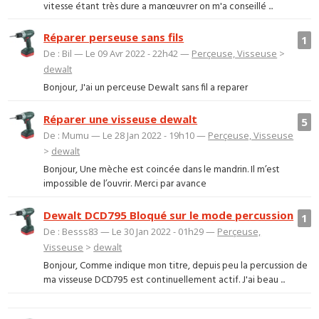
vitesse étant très dure a manœuvrer on m'a conseillé ...
Réparer perseuse sans fils
1
De : Bil — Le 09 Avr 2022 - 22h42 —
Perçeuse, Visseuse
>
dewalt
Bonjour, J'ai un perceuse Dewalt sans fil a reparer
Réparer une visseuse dewalt
5
De : Mumu — Le 28 Jan 2022 - 19h10 —
Perçeuse, Visseuse
>
dewalt
Bonjour, Une mèche est coincée dans le mandrin. Il m’est
impossible de l’ouvrir. Merci par avance
Dewalt DCD795 Bloqué sur le mode percussion
1
De : Besss83 — Le 30 Jan 2022 - 01h29 —
Perçeuse,
Visseuse
>
dewalt
Bonjour, Comme indique mon titre, depuis peu la percussion de
ma visseuse DCD795 est continuellement actif. J'ai beau ...