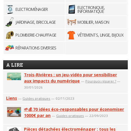
ELECTRONIQUE,
ELECTROMÉNAGER
INFORMATIQUE
JARDINAGE, BRICOLAGE
MOBILIER, MAISON
PLOMBERIE-CHAUFFAGE
VÊTEMENTS, LINGE, BIJOUX
RÉPARATIONS DIVERSES
A LIRE
Trois-Rivières : un jeu-vidéo pour sensibiliser
aux impacts du numérique
—
Pourquoi réparer ?
—
30/01/2026
Liens
—
Guides pratiques
— 02/11/2023
🌱💰 70 idées éco-responsables pour économiser
1000€ par an
—
Guides pratiques
— 22/09/2023
Pièces détachées électroménager : tous les