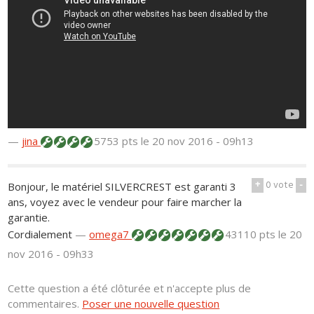
—
jina
5753 pts
le 20 nov 2016 - 09h13
+
0
vote
-
Bonjour, le matériel SILVERCREST est garanti 3
ans, voyez avec le vendeur pour faire marcher la
garantie.
Cordialement
—
omega7
43110 pts
le 20
nov 2016 - 09h33
Cette question a été clôturée et n'accepte plus de
commentaires.
Poser une nouvelle question