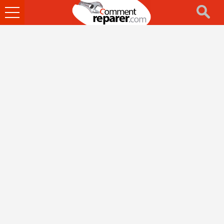
Ouvrir
le
menu