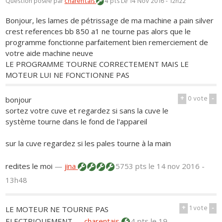
Question posée par
charentais
4 pts
Le 14 Nov 2016 - 12h22
Bonjour, les lames de pétrissage de ma machine a pain silver
crest references bb 850 a1 ne tourne pas alors que le
programme fonctionne parfaitement bien remerciement de
votre aide machine neuve
LE PROGRAMME TOURNE CORRECTEMENT MAIS LE
MOTEUR LUI NE FONCTIONNE PAS
+
0
vote
-
bonjour
sortez votre cuve et regardez si sans la cuve le
système tourne dans le fond de l'appareil
sur la cuve regardez si les pales tourne à la main
redites le moi
—
jina
5753 pts
le 14 nov 2016 -
13h48
+
1
vote
-
LE MOTEUR NE TOURNE PAS
ELECTRIQUEMENT
—
charentais
4 pts
le 19