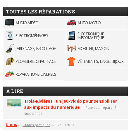
TOUTES LES RÉPARATIONS
AUDIO-VIDÉO
AUTO-MOTO
ELECTRONIQUE,
ELECTROMÉNAGER
INFORMATIQUE
JARDINAGE, BRICOLAGE
MOBILIER, MAISON
PLOMBERIE-CHAUFFAGE
VÊTEMENTS, LINGE, BIJOUX
RÉPARATIONS DIVERSES
A LIRE
Trois-Rivières : un jeu-vidéo pour sensibiliser
aux impacts du numérique
—
Pourquoi réparer ?
—
30/01/2026
Liens
—
Guides pratiques
— 02/11/2023