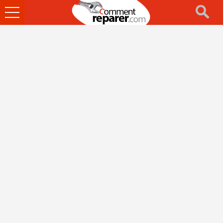
Ouvrir
le
menu