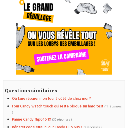
Questions similaires
Où faire réparer mon four à côté de chez moi ?
Four Candy watch touch qui reste bloqué sur hard test
(11 réponses
)
Panne Candy fhp646 1X
(30 réponses )
Réparer code erreur Four Candy Duo 609X
(9 réponses )