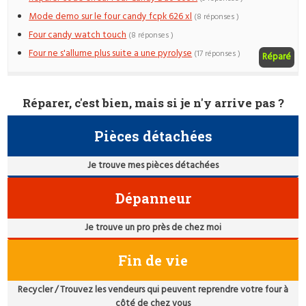
Mode demo sur le four candy fcpk 626 xl
(8 réponses )
Four candy watch touch
(8 réponses )
Four ne s'allume plus suite a une pyrolyse
(17 réponses )
Réparé
Réparer, c'est bien, mais si je n'y arrive pas ?
Pièces détachées
Je trouve mes pièces détachées
Dépanneur
Je trouve un pro près de chez moi
Fin de vie
Recycler / Trouvez les vendeurs qui peuvent reprendre votre four à
côté de chez vous