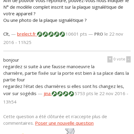
Afin de pouvoir vous répondre, pouvez-vous nous indiquer le
N° de modèle complet inscrit sur la plaque signalétique de
votre appareil ?
Ou une photo de la plaque signalétique ?
Clt,
—
brelect.fr
10601 pts —
PRO
le 22 nov
2016 - 11h25
+
0
vote
-
bonjour
regardez si suite à une fausse manoeuvre la
charnière, partie fixée sur la porte est bien à sa place dans la
partie four
regardez l'état des charnières si elles sont hs changez les,
voir sur sogédis
—
jina
5753 pts
le 22 nov 2016 -
13h54
Cette question a été clôturée et n'accepte plus de
commentaires.
Poser une nouvelle question