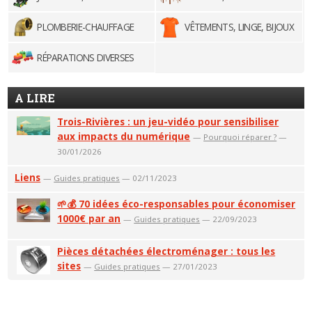
PLOMBERIE-CHAUFFAGE
VÊTEMENTS, LINGE, BIJOUX
RÉPARATIONS DIVERSES
A LIRE
Trois-Rivières : un jeu-vidéo pour sensibiliser
aux impacts du numérique
—
Pourquoi réparer ?
—
30/01/2026
Liens
—
Guides pratiques
— 02/11/2023
🌱💰 70 idées éco-responsables pour économiser
1000€ par an
—
Guides pratiques
— 22/09/2023
Pièces détachées électroménager : tous les
sites
—
Guides pratiques
— 27/01/2023