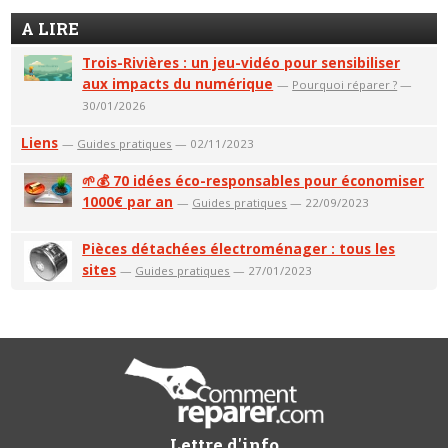
A LIRE
Trois-Rivières : un jeu-vidéo pour sensibiliser
aux impacts du numérique
—
Pourquoi réparer ?
—
30/01/2026
Liens
—
Guides pratiques
— 02/11/2023
🌱💰 70 idées éco-responsables pour économiser
1000€ par an
—
Guides pratiques
— 22/09/2023
Pièces détachées électroménager : tous les
sites
—
Guides pratiques
— 27/01/2023
Lettre d'info