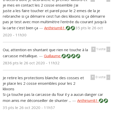
je mes en contact les 2 cosse ensemble j'ai
juste a les faire toucher et pareil pour le 2 emes de la je
rebranche si ça démarre cest l'un des klixons si ça démarre
pas je test avec mon multimètre l'entrée du courant jusqu'à
la carte c'est bien ça
—
Anthirium81
35 pts
le 26 oct
2020 - 11h30
+
1
vote
-
Oui, attention en shuntant que rien ne touche à la
carcasse métallique.
—
Guillaume
2836 pts
le 26 oct 2020 - 11h32
+
0
vote
-
Je retire les protections blanche des cosses et
je place les 2 cosse ensembles pour les 2
klixons
Si ça touche pas la carcasse du four il y a aucun danger car
mon amis me déconseiller de shunter ...
—
Anthirium81
35 pts
le 26 oct 2020 - 11h57