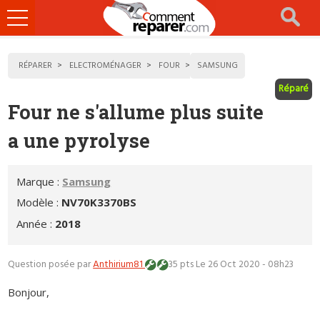
Ouvrir
le
menu
RÉPARER
ELECTROMÉNAGER
FOUR
SAMSUNG
Réparé
Four ne s'allume plus suite
a une pyrolyse
Marque :
Samsung
Modèle :
NV70K3370BS
Année :
2018
Question posée par
Anthirium81
35 pts
Le 26 Oct 2020 - 08h23
Bonjour,