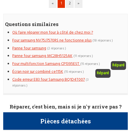
«
1
2
»
Questions similaires
Où faire réparer mon four à côté de chez moi ?
Four samsung NV75J7570RS ne fonctionne plus
(18 réponses )
Panne four samsung
(2 réponses )
Panne four samsung MC28H5125AK
(11 réponses )
Four multifonction Samsung CP1395EST
(15 réponses )
Réparé
Écran noir sur combiné ce115K
(15 réponses )
Réparé
Code erreur E83 four Samsung BQ1D4T007
(3
réponses )
Réparer, c'est bien, mais si je n'y arrive pas ?
Pièces détachées