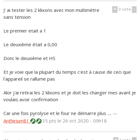
+
0
vote
-
J' ai tester les 2 klixons avec mon multimètre
sans tension
Le premier etait a 1
Le deuxième était a 0,00
Donc le deuxième et HS
Et je voie que la plupart du temps c'est à cause de ceci que
l'appareil se rallume pas
Alor j'ai retirai les 2 klixons et je doit les changer mes avant je
voulais avoir confirmation
Car une fois pyrolyse et le four ne démarre plus ....
—
Anthirium81
35 pts
le 26 oct 2020 - 09h18