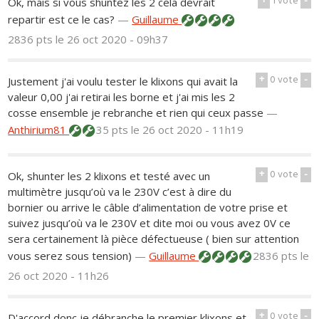
+
1
vote
-
Ok, mais si vous shuntez les 2 cela devrait
repartir est ce le cas?
—
Guillaume
2836 pts
le 26 oct 2020 - 09h37
+
0
vote
-
Justement j'ai voulu tester le klixons qui avait la
valeur 0,00 j'ai retirai les borne et j'ai mis les 2
cosse ensemble je rebranche et rien qui ceux passe
—
Anthirium81
35 pts
le 26 oct 2020 - 11h19
+
0
vote
-
Ok, shunter les 2 klixons et testé avec un
multimètre jusqu’où va le 230V c’est à dire du
bornier ou arrive le câble d’alimentation de votre prise et
suivez jusqu’où va le 230V et dite moi ou vous avez 0V ce
sera certainement là pièce défectueuse ( bien sur attention
vous serez sous tension)
—
Guillaume
2836 pts
le
26 oct 2020 - 11h26
+
0
vote
-
D'accord donc je débranche le premier klixons et