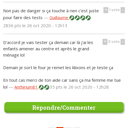
+
1
vote
-
Non pas de danger si ça touche à rien c’est juste
pour faire des tests
—
Guillaume
2836 pts
le 26 oct 2020 - 12h13
+
0
vote
-
D'accord je vais tester ça demain car là j'ai les
enfants amener au centre et après le grand
ménage lol
Demain je sort le four je remet les klixons et je teste ça
En tout cas merci de ton aide car sans ça ma femme me tue
lol
—
Anthirium81
35 pts
le 26 oct 2020 - 12h28
Répondre/Commenter