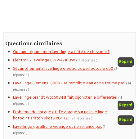
Questions similaires
Où faire réparer mon lave-linge à côté de chez moi ?
Electrolux lavelinge EWP147100W
(14 réponses )
Réparé
Sécurité enfants lave linge electrolux perfectcare 600
(5
réponses )
Lave linge Siemens IQ800 - se remplit d'eau et ne tourne pas.
(34
réponses )
Lave linge brandt wtd6084sf fait dijoncter le differentiel
(11
réponses )
Réparé
Probleme de rinçage et d'essorage sur un lave linge
hotpoint ariston 8kgs ARGF 125
(24 réponses )
Réparé
Lave-linge qui affiche vidange et ne se lance pas
(1
réponse )