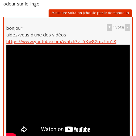
odeur sur le linge .
Meilleure solution (choisie par le demandeur)
+
1
vote
-
bonjour
aidez-vous d'une des vidéos
https://www.youtube.com/watch?v=5Kw82mU_m18