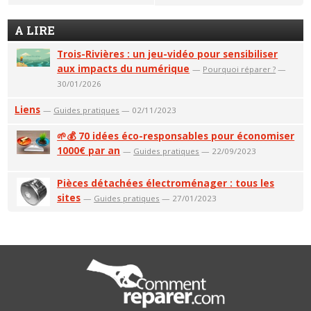
A LIRE
Trois-Rivières : un jeu-vidéo pour sensibiliser
aux impacts du numérique
—
Pourquoi réparer ?
—
30/01/2026
Liens
—
Guides pratiques
— 02/11/2023
🌱💰 70 idées éco-responsables pour économiser
1000€ par an
—
Guides pratiques
— 22/09/2023
Pièces détachées électroménager : tous les
sites
—
Guides pratiques
— 27/01/2023