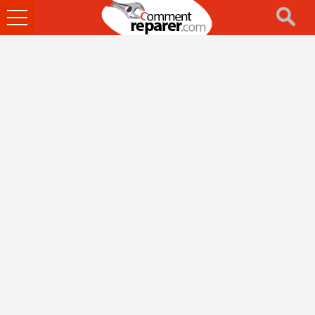
Ouvrir
le
menu