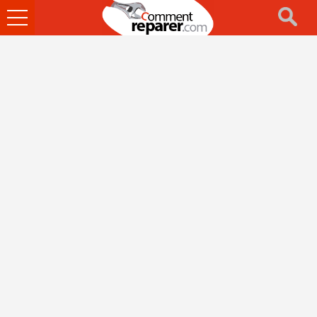
Ouvrir
le
menu