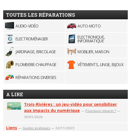
TOUTES LES RÉPARATIONS
AUDIO-VIDÉO
AUTO-MOTO
ELECTRONIQUE,
ELECTROMÉNAGER
INFORMATIQUE
JARDINAGE, BRICOLAGE
MOBILIER, MAISON
PLOMBERIE-CHAUFFAGE
VÊTEMENTS, LINGE, BIJOUX
RÉPARATIONS DIVERSES
A LIRE
Trois-Rivières : un jeu-vidéo pour sensibiliser
aux impacts du numérique
—
Pourquoi réparer ?
—
30/01/2026
Liens
—
Guides pratiques
— 02/11/2023