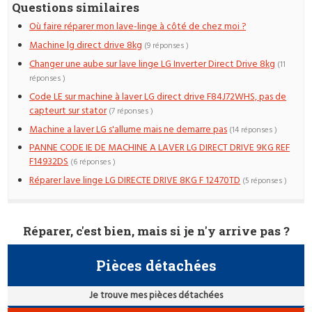
Questions similaires
Où faire réparer mon lave-linge à côté de chez moi ?
Machine lg direct drive 8kg
(9 réponses )
Changer une aube sur lave linge LG Inverter Direct Drive 8kg
(11
réponses )
Code LE sur machine à laver LG direct drive F84J72WHS, pas de
capteurt sur stator
(7 réponses )
Machine a laver LG s'allume mais ne demarre pas
(14 réponses )
PANNE CODE IE DE MACHINE A LAVER LG DIRECT DRIVE 9KG REF
F14932DS
(6 réponses )
Réparer lave linge LG DIRECTE DRIVE 8KG F 12470TD
(5 réponses )
Réparer, c'est bien, mais si je n'y arrive pas ?
Pièces détachées
Je trouve mes pièces détachées