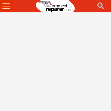
Ouvrir
le
menu