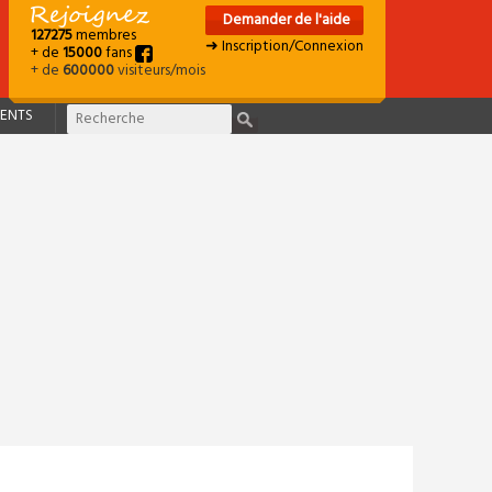
Demander de l'aide
127275
membres
➜ Inscription/Connexion
+ de
15000
fans
+ de
600000
visiteurs/mois
ENTS