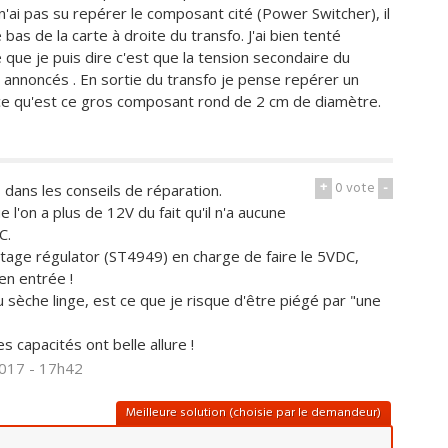
n'ai pas su repérer le composant cité (Power Switcher), il
bas de la carte à droite du transfo. J'ai bien tenté
ue je puis dire c'est que la tension secondaire du
2 annoncés . En sortie du transfo je pense repérer un
e qu'est ce gros composant rond de 2 cm de diamètre.
+
0
vote
-
 dans les conseils de réparation.
 l'on a plus de 12V du fait qu'il n'a aucune
C.
 Voltage régulator (ST4949) en charge de faire le 5VDC,
en entrée !
du sèche linge, est ce que je risque d'être piégé par "une
es capacités ont belle allure !
2017 - 17h42
Meilleure solution (choisie par le demandeur)