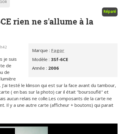
GOR
Réparé
CE rien ne s'allume à la
4h42
Marque :
Fagor
s je suis
Modèle :
3Sf-6CE
ite de
Année :
2006
au de
 lumière
J'ai testé le klinson qui est sur la face avant du tambour,
 carte ( en bas sur la photo) car il était "boursouflé" et
mais aucun relais ne colle.Les composants de la carte ne
t. Il y a une autre carte (afficheur + boutons) qui parait