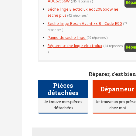
ADC67556W
(315 réponses )
Répa
Séche linge Electrolux edc2086pdw ne
sèche plus
(42 réponses )
Seche-linge Bosch Avantixx 8 - Code E90
(17
réponses )
Panne de sèche linge
(39 réponses )
Réparer seche linge electrolux
(24 réponses
Répa
)
Réparer, c'est bien
Pièces
Dépanneur
détachées
Je trouve mes pièces
Je trouve un pro près 
détachées
chez moi