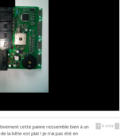
+
0
vote
-
ectivement cette panne ressemble bien à un
la bête est plat ! Je n'ai pas été en