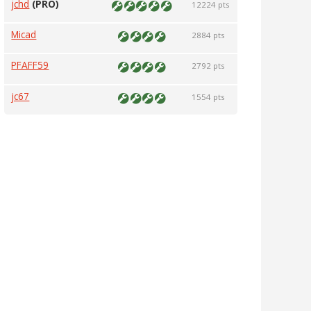
jchd
(PRO)
12224 pts
Micad
2884 pts
PFAFF59
2792 pts
jc67
1554 pts