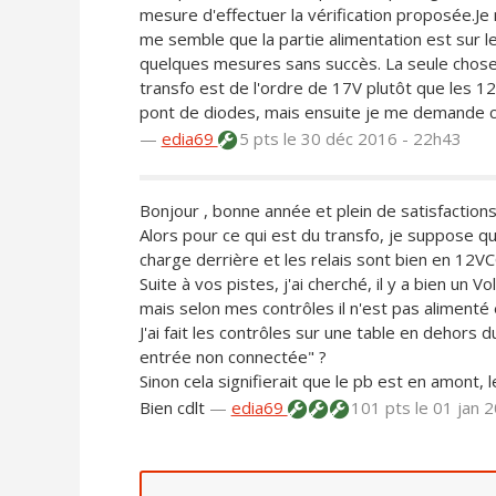
mesure d'effectuer la vérification proposée.Je 
me semble que la partie alimentation est sur le 
quelques mesures sans succès. La seule chose q
transfo est de l'ordre de 17V plutôt que les 1
pont de diodes, mais ensuite je me demande c
—
edia69
5 pts
le 30 déc 2016 - 22h43
Bonjour , bonne année et plein de satisfactions
Alors pour ce qui est du transfo, je suppose que
charge derrière et les relais sont bien en 12VC
Suite à vos pistes, j'ai cherché, il y a bien un
mais selon mes contrôles il n'est pas alimenté 
J'ai fait les contrôles sur une table en dehors 
entrée non connectée" ?
Sinon cela signifierait que le pb est en amont, l
Bien cdlt
—
edia69
101 pts
le 01 jan 