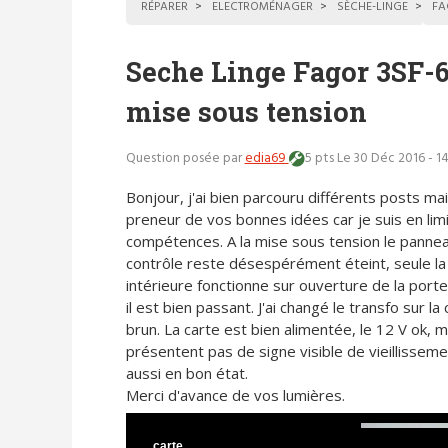
RÉPARER
ELECTROMÉNAGER
SÈCHE-LINGE
FA
Seche Linge Fagor 3SF-6
mise sous tension
Question posée par
edia69
5 pts
Le 30 Déc 2016 - 1
Bonjour, j'ai bien parcouru différents posts mai
preneur de vos bonnes idées car je suis en lim
compétences. A la mise sous tension le panne
contrôle reste désespérément éteint, seule la
intérieure fonctionne sur ouverture de la porte. 
il est bien passant. J'ai changé le transfo sur la
brun. La carte est bien alimentée, le 12 V ok, 
présentent pas de signe visible de vieillissemen
aussi en bon état.
Merci d'avance de vos lumières.
carte