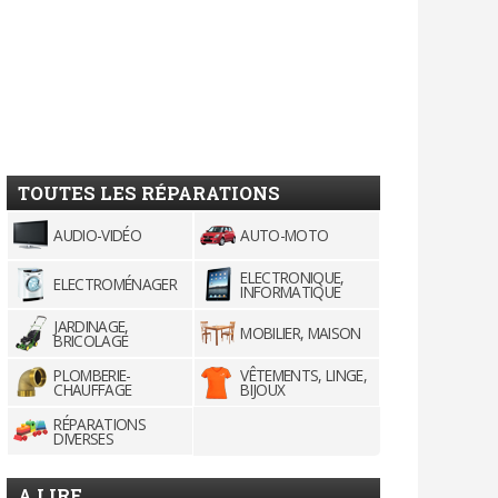
TOUTES LES RÉPARATIONS
AUDIO-VIDÉO
AUTO-MOTO
ELECTRONIQUE,
ELECTROMÉNAGER
INFORMATIQUE
JARDINAGE,
MOBILIER, MAISON
BRICOLAGE
PLOMBERIE-
VÊTEMENTS, LINGE,
CHAUFFAGE
BIJOUX
RÉPARATIONS
DIVERSES
A LIRE