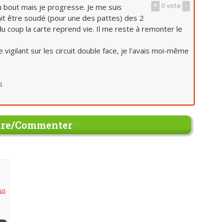
+
0
vote
-
u bout mais je progresse. Je me suis
ait être soudé (pour une des pattes) des 2
 du coup la carte reprend vie. Il me reste à remonter le
 vigilant sur les circuit double face, je l'avais moi-même
4
re/Commenter
us