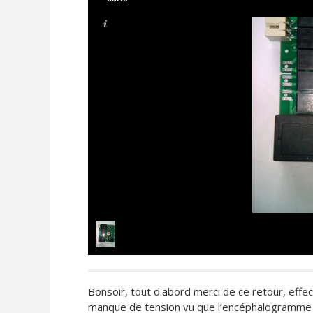
Bonsoir, tout d'abord merci de ce retour, eff
manque de tension vu que l’encéphalogramme de 