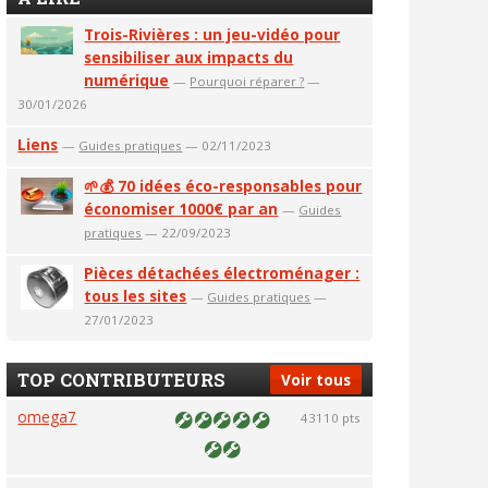
Trois-Rivières : un jeu-vidéo pour
sensibiliser aux impacts du
numérique
—
Pourquoi réparer ?
—
30/01/2026
Liens
—
Guides pratiques
— 02/11/2023
🌱💰 70 idées éco-responsables pour
économiser 1000€ par an
—
Guides
pratiques
— 22/09/2023
Pièces détachées électroménager :
tous les sites
—
Guides pratiques
—
27/01/2023
TOP CONTRIBUTEURS
Voir tous
omega7
43110 pts