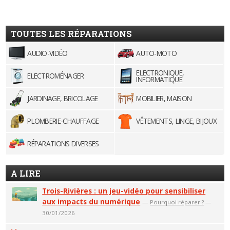
TOUTES LES RÉPARATIONS
AUDIO-VIDÉO
AUTO-MOTO
ELECTRONIQUE,
ELECTROMÉNAGER
INFORMATIQUE
JARDINAGE, BRICOLAGE
MOBILIER, MAISON
PLOMBERIE-CHAUFFAGE
VÊTEMENTS, LINGE, BIJOUX
RÉPARATIONS DIVERSES
A LIRE
Trois-Rivières : un jeu-vidéo pour sensibiliser
aux impacts du numérique
—
Pourquoi réparer ?
—
30/01/2026