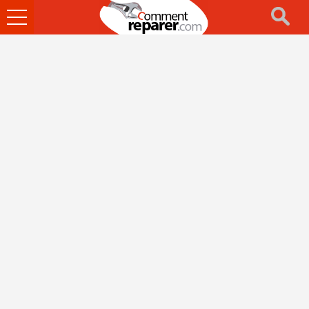
Ouvrir
le
menu