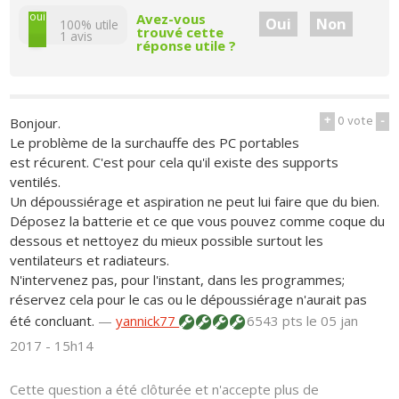
non
oui
Avez-vous
Oui
Non
100% utile
trouvé cette
1
avis
réponse utile ?
+
0
vote
-
Bonjour.
Le problème de la surchauffe des PC portables
est récurent. C'est pour cela qu'il existe des supports
ventilés.
Un dépoussiérage et aspiration ne peut lui faire que du bien.
Déposez la batterie et ce que vous pouvez comme coque du
dessous et nettoyez du mieux possible surtout les
ventilateurs et radiateurs.
N'intervenez pas, pour l'instant, dans les programmes;
réservez cela pour le cas ou le dépoussiérage n'aurait pas
été concluant.
—
yannick77
6543 pts
le 05 jan
2017 - 15h14
Cette question a été clôturée et n'accepte plus de