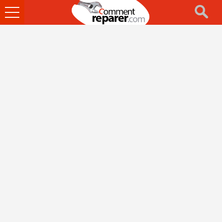
Ouvrir
le
menu