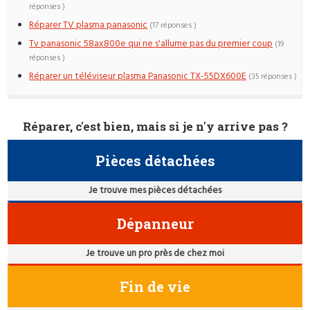
réponses )
Réparer TV plasma panasonic
(17 réponses )
Tv panasonic 58ax800e qui ne s'allume pas du premier coup
(19
réponses )
Réparer un téléviseur plasma Panasonic TX-55DX600E
(35 réponses )
Réparer, c'est bien, mais si je n'y arrive pas ?
Pièces détachées
Je trouve mes pièces détachées
Dépanneur
Je trouve un pro près de chez moi
Fin de vie