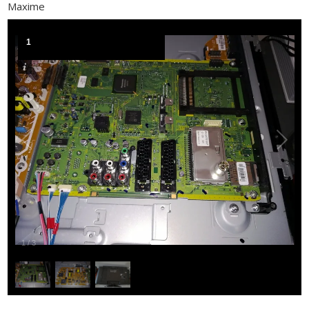
Maxime
1
1
/
3