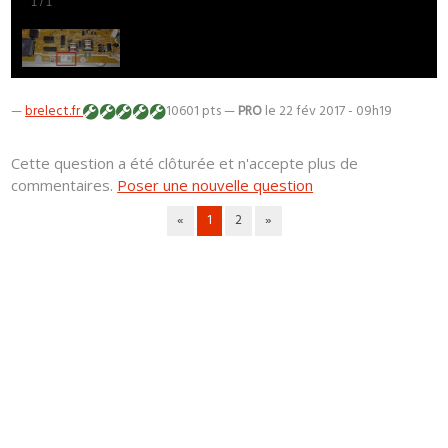
1
/
1
—
brelect.fr
10601 pts —
PRO
le 22 fév 2017 - 09h19
Cette question a été clôturée et n'accepte plus de
commentaires.
Poser une nouvelle question
«
1
2
»