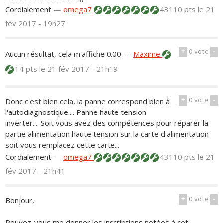
Cordialement
—
omega7
43110 pts
le 21
fév 2017 - 19h27
+
0
vote
-
Aucun résultat, cela m'affiche 0.00
—
Maxime
14 pts
le 21 fév 2017 - 21h19
+
0
vote
-
Donc c'est bien cela, la panne correspond bien à
l'autodiagnostique.... Panne haute tension
inverter.... Soit vous avez des compétences pour réparer la
partie alimentation haute tension sur la carte d'alimentation
soit vous remplacez cette carte...
Cordialement
—
omega7
43110 pts
le 21
fév 2017 - 21h41
+
0
vote
-
Bonjour,
Pouvez-vous me donner les inscriptions notées à cet