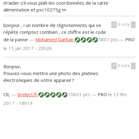
m'aider s'il vous plaît les coordonnées de la carte
alimentation et psc10275g m
+
0
vote
-
bonjour , i un nombre de clignotements qui se
répète comptez combien , ce chiffre est le code
de la panne
—
Mohamed Darban
5807 pts —
PRO
le 15 jan 2017 - 23h26
+
0
vote
-
Bonjour,
Pouvez-vous mettre une photo des platines
électroniques de votre appareil ?
Clt,
—
brelect.fr
10601 pts —
PRO
le 13 fév
2017 - 18h14