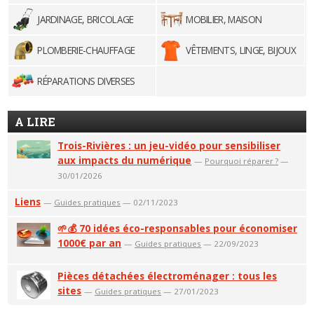
JARDINAGE, BRICOLAGE
MOBILIER, MAISON
PLOMBERIE-CHAUFFAGE
VÊTEMENTS, LINGE, BIJOUX
RÉPARATIONS DIVERSES
A LIRE
Trois-Rivières : un jeu-vidéo pour sensibiliser
aux impacts du numérique
—
Pourquoi réparer ?
—
30/01/2026
Liens
—
Guides pratiques
— 02/11/2023
🌱💰 70 idées éco-responsables pour économiser
1000€ par an
—
Guides pratiques
— 22/09/2023
Pièces détachées électroménager : tous les
sites
—
Guides pratiques
— 27/01/2023