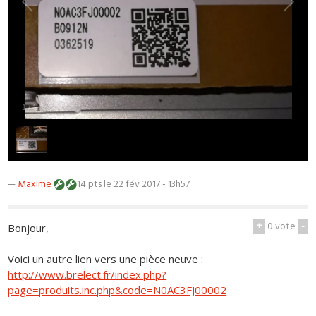
1
/
1
—
Maxime
14 pts
le 22 fév 2017 - 13h57
+
0
vote
-
Bonjour,
Voici un autre lien vers une pièce neuve :
http://www.brelect.fr/index.php?
page=produits.inc.php&code=N0AC3FJ00002