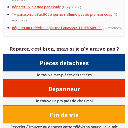
Réparer TV plasma panasonic
(17 réponses )
Tv panasonic 58ax800e qui ne s'allume pas du premier coup
(19
réponses )
Réparer un téléviseur plasma Panasonic TX-55DX600E
(35 réponses )
Réparer, c'est bien, mais si je n'y arrive pas ?
Pièces détachées
Je trouve mes pièces détachées
Dépanneur
Je trouve un pro près de chez moi
Fin de vie
Recycler / Trouvez où déposer votre télévision pour qu'elle soit