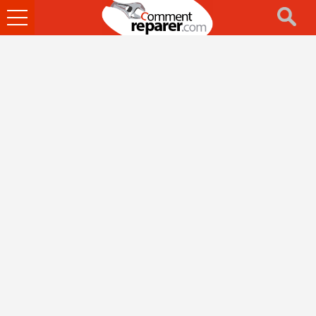
Ouvrir
le
menu