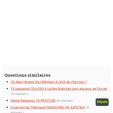
Questions similaires
Où faire réparer ma télévision à côté de chez moi ?
TV panasonic 55cx700 4 taches blanches sont apparue sur l'écran
(39 réponses )
Panne Panasonic TX-P55VT30E
(55 réponses )
Réparé
Ecran noir sur Téléviseur PANASONIC TH-42PX71EA
(20
réponses )