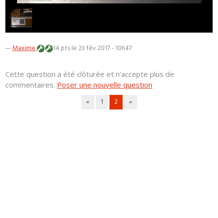
—
Maxime
14 pts
le 23 fév 2017 - 10h47
Cette question a été clôturée et n'accepte plus de
commentaires.
Poser une nouvelle question
«
1
2
»