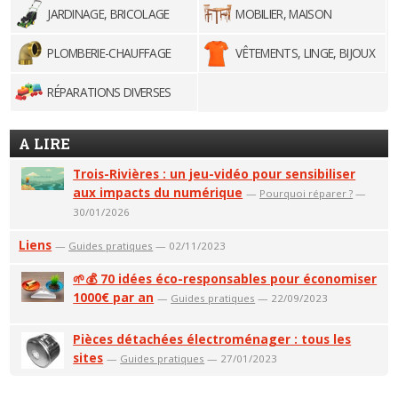
JARDINAGE, BRICOLAGE
MOBILIER, MAISON
PLOMBERIE-CHAUFFAGE
VÊTEMENTS, LINGE, BIJOUX
RÉPARATIONS DIVERSES
A LIRE
Trois-Rivières : un jeu-vidéo pour sensibiliser
aux impacts du numérique
—
Pourquoi réparer ?
—
30/01/2026
Liens
—
Guides pratiques
— 02/11/2023
🌱💰 70 idées éco-responsables pour économiser
1000€ par an
—
Guides pratiques
— 22/09/2023
Pièces détachées électroménager : tous les
sites
—
Guides pratiques
— 27/01/2023