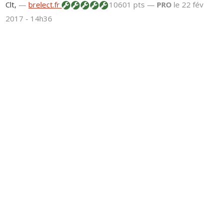
Clt,
—
brelect.fr
10601 pts —
PRO
le 22 fév
2017 - 14h36