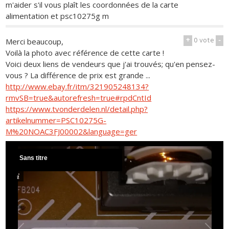
m'aider s'il vous plaît les coordonnées de la carte
alimentation et psc10275g m
+
0
vote
-
Merci beaucoup,
Voilà la photo avec référence de cette carte !
Voici deux liens de vendeurs que j'ai trouvés; qu'en pensez-
vous ? La différence de prix est grande ...
http://www.ebay.fr/itm/321905248134?
rmvSB=true&autorefresh=true#rpdCntId
https://www.tvonderdelen.nl/detail.php?
artikelnummer=PSC10275G-
M%20NOAC3FJ00002&language=ger
Sans titre