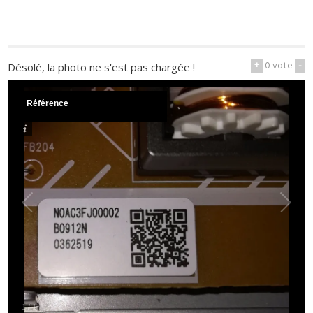
+
0
vote
-
Désolé, la photo ne s'est pas chargée !
Référence
1
/
1