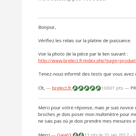
Bonjour,
Vérifiez les relais sur la platine de puissance.
Voir la photo de la pièce par le lien suivant :
http://www.brelect.fr/index.php?page=produi
Tenez-nous informé des tests que vous avez e
Clt,
—
brelect.fr
10601 pts —
P
Merci pour votre réponse, mais je suis novice 
broches je dois poser mon multimètre pour mesu
ne sais pas où je dois prendre mes mesures et 
Merci
—
Gaia63
11 pts
le 21 jan 2017 - 