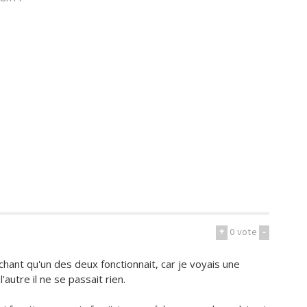
+
0
vote
-
sachant qu'un des deux fonctionnait, car je voyais une
 l'autre il ne se passait rien.