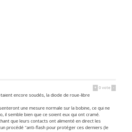
+
0
vote
-
étaient encore soudés, la diode de roue-libre
ésenteront une mesure normale sur la bobine, ce qui ne
to, il semble bien que ce soient eux qui ont cramé.
chant que leurs contacts ont alimenté en direct les
cun procédé "anti-flash pour protéger ces derniers (le