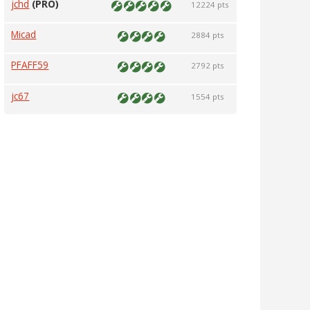
jchd
(PRO)
12224 pts
Micad
2884 pts
PFAFF59
2792 pts
jc67
1554 pts