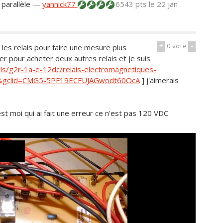
 parallèle
—
yannick77
6543 pts
le 22 jan
+
0
vote
-
les relais pour faire une mesure plus
er pour acheter deux autres relais et je suis
ils/g2r-1a-e-12dc/relais-electromagnetiques-
fr&gclid=CMG5-5PF19ECFUJAGwodt60OcA
] j'aimerais
est moi qui ai fait une erreur ce n'est pas 120 VDC