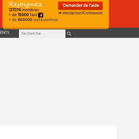
Demander de l'aide
127274
membres
➜ Inscription/Connexion
+ de
15000
fans
+ de
600000
visiteurs/mois
ENTS