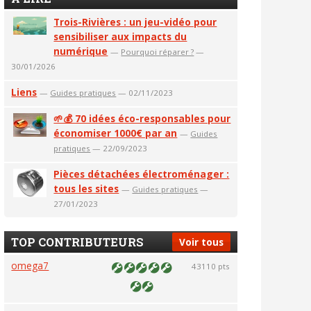
Trois-Rivières : un jeu-vidéo pour
sensibiliser aux impacts du
numérique
—
Pourquoi réparer ?
—
30/01/2026
Liens
—
Guides pratiques
— 02/11/2023
🌱💰 70 idées éco-responsables pour
économiser 1000€ par an
—
Guides
pratiques
— 22/09/2023
Pièces détachées électroménager :
tous les sites
—
Guides pratiques
—
27/01/2023
TOP CONTRIBUTEURS
Voir tous
omega7
43110 pts