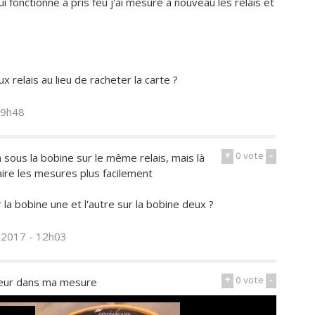
qui fonctionne a pris feu j'ai mesuré à nouveau les relais et
relais au lieu de racheter la carte ?
09h48
+
0
vote
-
 sous la bobine sur le même relais, mais là
aire les mesures plus facilement
la bobine une et l'autre sur la bobine deux ?
n 2017 - 12h03
+
0
vote
-
erreur dans ma mesure