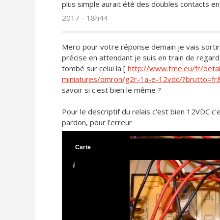
plus simple aurait été des doubles contacts en
2017 - 18h44
Merci pour votre réponse demain je vais sortir 
précise en attendant je suis en train de regard
tombé sur celui la [
http://www.tme.eu/fr/deta
miniatures/omron/g2r-1a-e-12vdc/?brutto=
savoir si c'est bien le même ?
Pour le descriptif du relais c'est bien 12VDC c'
pardon, pour l'erreur
Carte