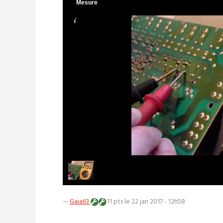
Mesure
—
Gaia63
11 pts
le 22 jan 2017 - 12h58