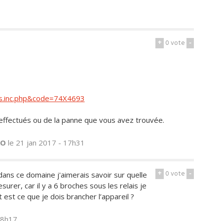
+
0
vote
-
ts.inc.php&code=74X4693
ffectués ou de la panne que vous avez trouvée.
RO
le 21 jan 2017 - 17h31
+
0
vote
-
dans ce domaine j'aimerais savoir sur quelle
rer, car il y a 6 broches sous les relais je
est ce que je dois brancher l’appareil ?
18h17