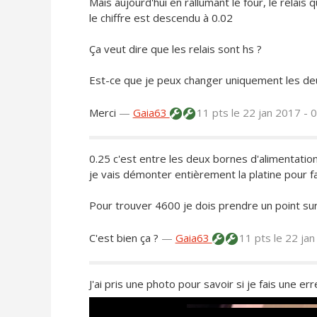
Mais aujourd'hui en rallumant le four, le relais 
le chiffre est descendu à 0.02
Ça veut dire que les relais sont hs ?
Est-ce que je peux changer uniquement les deux 
Merci
—
Gaia63
11 pts
le 22 jan 2017 - 
0.25 c'est entre les deux bornes d'alimentation
je vais démonter entièrement la platine pour f
Pour trouver 4600 je dois prendre un point sur 
C'est bien ça ?
—
Gaia63
11 pts
le 22 ja
J'ai pris une photo pour savoir si je fais une 