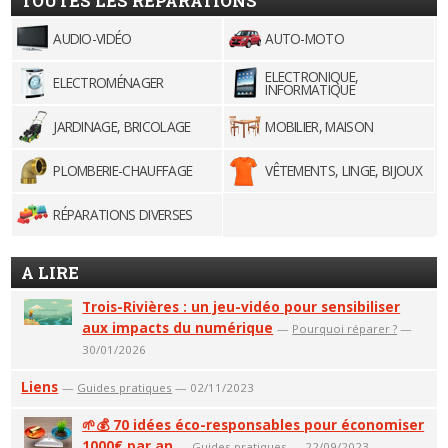
TOUTES LES RÉPARATIONS
AUDIO-VIDÉO
AUTO-MOTO
ELECTRONIQUE,
ELECTROMÉNAGER
INFORMATIQUE
JARDINAGE, BRICOLAGE
MOBILIER, MAISON
PLOMBERIE-CHAUFFAGE
VÊTEMENTS, LINGE, BIJOUX
RÉPARATIONS DIVERSES
A LIRE
Trois-Rivières : un jeu-vidéo pour sensibiliser
aux impacts du numérique
—
Pourquoi réparer ?
—
30/01/2026
Liens
—
Guides pratiques
— 02/11/2023
🌱💰 70 idées éco-responsables pour économiser
1000€ par an
—
Guides pratiques
— 22/09/2023