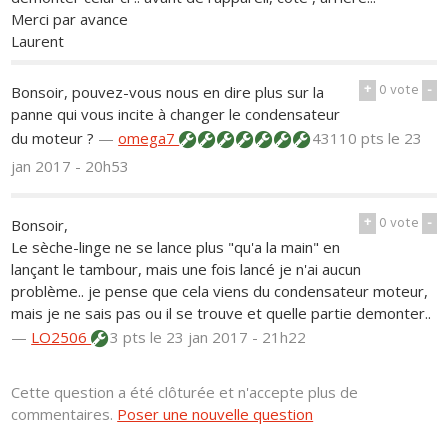
Merci par avance
Laurent
+
0
vote
-
Bonsoir, pouvez-vous nous en dire plus sur la
panne qui vous incite à changer le condensateur
du moteur ?
—
omega7
43110 pts
le 23
jan 2017 - 20h53
+
0
vote
-
Bonsoir,
Le sèche-linge ne se lance plus "qu'a la main" en
lançant le tambour, mais une fois lancé je n'ai aucun
problème.. je pense que cela viens du condensateur moteur,
mais je ne sais pas ou il se trouve et quelle partie demonter..
—
LO2506
3 pts
le 23 jan 2017 - 21h22
Cette question a été clôturée et n'accepte plus de
commentaires.
Poser une nouvelle question