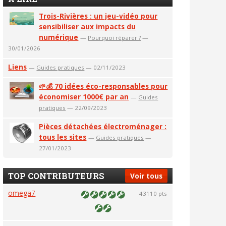
Trois-Rivières : un jeu-vidéo pour
sensibiliser aux impacts du
numérique
—
Pourquoi réparer ?
—
30/01/2026
Liens
—
Guides pratiques
— 02/11/2023
🌱💰 70 idées éco-responsables pour
économiser 1000€ par an
—
Guides
pratiques
— 22/09/2023
Pièces détachées électroménager :
tous les sites
—
Guides pratiques
—
27/01/2023
TOP CONTRIBUTEURS
Voir tous
omega7
43110 pts