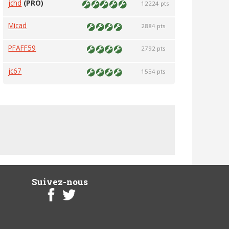
jchd
(PRO)
12224 pts
Micad
2884 pts
PFAFF59
2792 pts
jc67
1554 pts
Suivez-nous