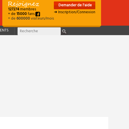
Demander de l'aide
127274
membres
➜ Inscription/Connexion
+ de
15000
fans
+ de
600000
visiteurs/mois
ENTS