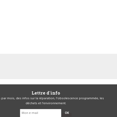
Lettre d'info
is par mois, des infos sur la réparation, l'obsolescence programmée, les
déchets et l'environnement.
OK