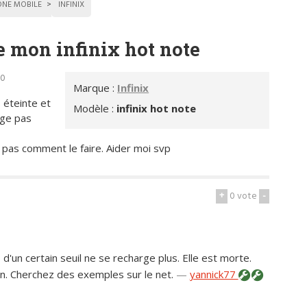
ONE MOBILE
INFINIX
e mon infinix hot note
10
Marque :
Infinix
 éteinte et
Modèle :
infinix hot note
rge pas
is pas comment le faire. Aider moi svp
+
0
vote
-
'un certain seuil ne se recharge plus. Elle est morte.
on. Cherchez des exemples sur le net.
—
yannick77