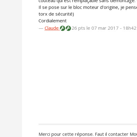
couteau qui est remplaçable sans démontage. O
Il se pose sur le bloc moteur d'origine, je pense 
torx de sécurité)
Cordialement
—
Claude
26 pts
le 07 mar 2017 - 18h42
Merci pour cette réponse. Faut il contacter Mo