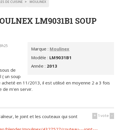
LES DE CUISINE
MOULINEX
 MOULNEX LM9031B1 SOUP
18h25
Marque :
Moulinex
Modèle :
LM9031B1
Année :
2013
ssous de
l ( un soup
acheté en 11/2013, il est utilisé en moyenne 2 a 3 fois
e de m'en servir.
+
1
vote
-
raîneur, le joint et les couteaux qui sont
s/blender/moulinex/4327527/couteau---joint---