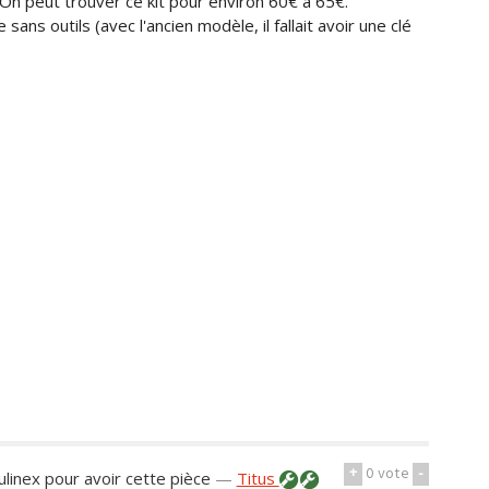
n peut trouver ce kit pour environ 60€ à 65€.
sans outils (avec l'ancien modèle, il fallait avoir une clé
+
0
vote
-
ulinex pour avoir cette pièce
—
Titus