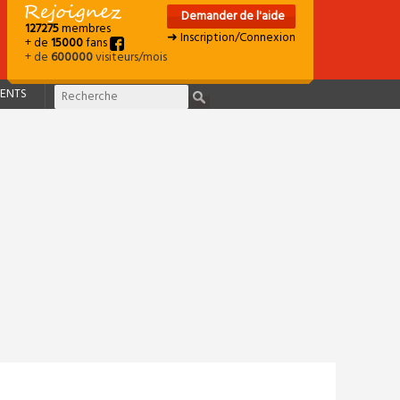
Demander de l'aide
127275
membres
➜ Inscription/Connexion
+ de
15000
fans
+ de
600000
visiteurs/mois
ENTS