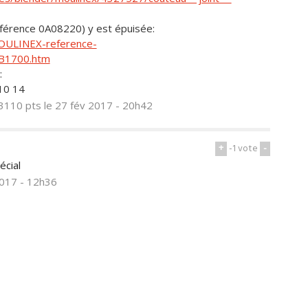
référence 0A08220) y est épuisée:
MOULINEX-reference-
B1700.htm
:
10 14
3110 pts
le 27 fév 2017 - 20h42
+
-1
vote
-
écial
2017 - 12h36