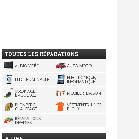
TOUTES LES RÉPARATIONS
AUDIO-VIDÉO
AUTO-MOTO
ELECTRONIQUE,
ELECTROMÉNAGER
INFORMATIQUE
JARDINAGE,
MOBILIER, MAISON
BRICOLAGE
PLOMBERIE-
VÊTEMENTS, LINGE,
CHAUFFAGE
BIJOUX
RÉPARATIONS
DIVERSES
A LIRE