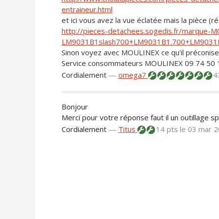
entraineur.html
et ici vous avez la vue éclatée mais la pièce (
http://pieces-detachees.sogedis.fr/marque-
LM9031B1slash700+LM9031B1.700+LM9031
Sinon voyez avec MOULINEX ce qu'il préconise
Service consommateurs MOULINEX 09 74 50 
Cordialement
—
omega7
4
Bonjour
Merci pour votre réponse faut il un outillage sp
Cordialement
—
Titus
14 pts
le 03 mar 