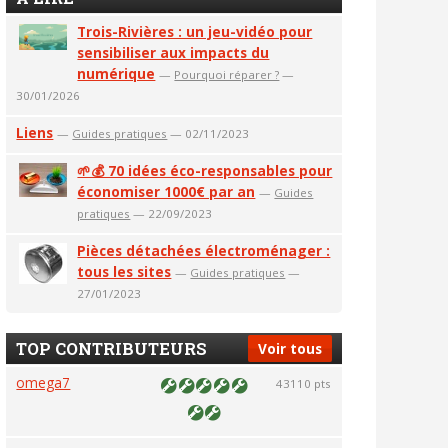
Trois-Rivières : un jeu-vidéo pour
sensibiliser aux impacts du
numérique
—
Pourquoi réparer ?
—
30/01/2026
Liens
—
Guides pratiques
— 02/11/2023
🌱💰 70 idées éco-responsables pour
économiser 1000€ par an
—
Guides
pratiques
— 22/09/2023
Pièces détachées électroménager :
tous les sites
—
Guides pratiques
—
27/01/2023
TOP CONTRIBUTEURS
Voir tous
omega7
43110 pts