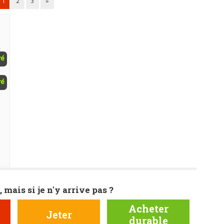
1
2
3
»
x
ré
ré
, mais si je n'y arrive pas ?
Acheter
Jeter
durable