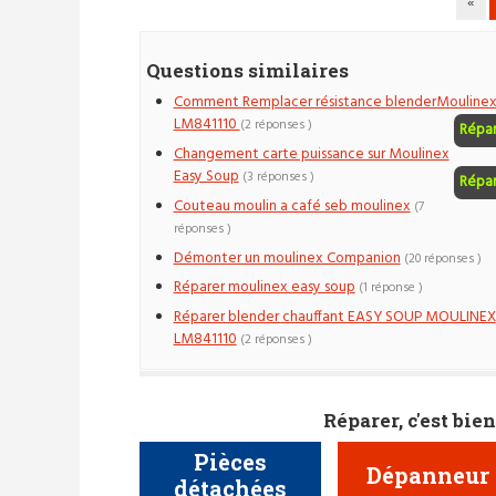
«
Questions similaires
Comment Remplacer résistance blenderMouline
LM841110
(2 réponses )
Répa
Changement carte puissance sur Moulinex
Easy Soup
(3 réponses )
Répa
Couteau moulin a café seb moulinex
(7
réponses )
Démonter un moulinex Companion
(20 réponses )
Réparer moulinex easy soup
(1 réponse )
Réparer blender chauffant EASY SOUP MOULINEX
LM841110
(2 réponses )
Réparer, c'est bien
Pièces
Dépanneur
détachées