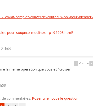
_-_co/kit-complet-couvercle-couteaux-bol-pour-blender-
plet-pour-soupnco-moulinex__p195923.html?
- 21h09
+
-1
vote
-
aire la même opération que vous et "croiser
4h59
us de commentaires.
Poser une nouvelle question