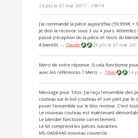
14 pts
le 07 mar 2017 - 19h19
J'ai commandé la pièce aujourd'hui (59.999€ + 9
Je dois la recevoir sous 3 ou 4 jours. Attendez u
passé (réception de la pièce et tests du blende
A bientôt
—
Claude
26 pts
le 07 mar 201
Merci de votre réponse. Si cela fonctionne po
avec les références ? Merci
—
Titus
14 p
Message pour Titus: J'ai reçu l'ensemble des piè
couteau sur le bol (couteau et son joint par le
poser l'ensemble sur le bloc moteur. C'est tout 
Le nouveau couteau est maintenant démontable
Le blender fonctionne correctement.
Le kit comprend les pièces suivantes:
MS-0A08440 nouveau couvercle