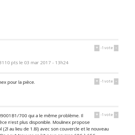
+
-1
vote
-
3110 pts
le 03 mar 2017 - 13h24
+
-1
vote
-
ex pour la pièce.
+
-1
vote
-
LM9001B1/700 qui a le même problème. Il
èce n'est plus disponible. Moulinex propose
(2l au lieu de 1.8l) avec son couvercle et le nouveau