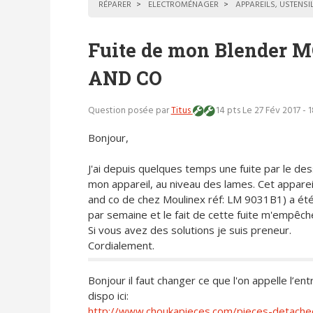
RÉPARER
ELECTROMÉNAGER
APPAREILS, USTENSI
Fuite de mon Blender
AND CO
Question posée par
Titus
14 pts
Le 27 Fév 2017 - 
Bonjour,
J'ai depuis quelques temps une fuite par le de
mon appareil, au niveau des lames. Cet apparei
and co de chez Moulinex réf: LM 9031B1) a été 
par semaine et le fait de cette fuite m'empêch
Si vous avez des solutions je suis preneur.
Cordialement.
Bonjour il faut changer ce que l'on appelle l’ent
dispo ici:
http://www.choukapieces.com/pieces-detachee