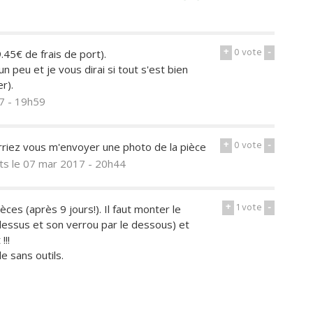
+
0
vote
-
.45€ de frais de port).
n peu et je vous dirai si tout s'est bien
r).
7 - 19h59
+
0
vote
-
urriez vous m'envoyer une photo de la pièce
ts
le 07 mar 2017 - 20h44
+
1
vote
-
ces (après 9 jours!). Il faut monter le
 dessus et son verrou par le dessous) et
!!!
 sans outils.