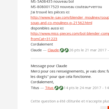
MS-5A08435 nouveau bol
MS-8080017523 nouveau couteau+verrou
J'ai trouvé les pièces ici:
http://www.le-sav.com/blender_moulinex/soup
soup-and-co-moulinex-p-21562.html
disponibles aussi ici:
http://www.miss-pieces.com/bol-blender-com
fromCat=31223
Cordialement
Claude
—
Claude
26 pts
le 21 mar 2017 
Message pour Claude
Merci pour ces renseignements, je vais donc f
les doigts" pour que cela fonctionne.
Cordialement,
Titus
—
Titus
14 pts
le 24 mar 2017 - 1
Cette question a été clôturée et n'accepte pl