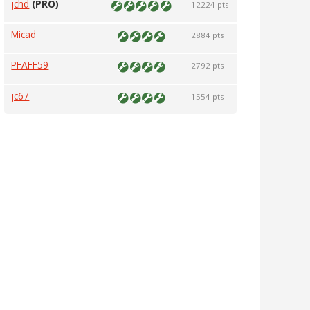
jchd
(PRO)
12224 pts
Micad
2884 pts
PFAFF59
2792 pts
jc67
1554 pts