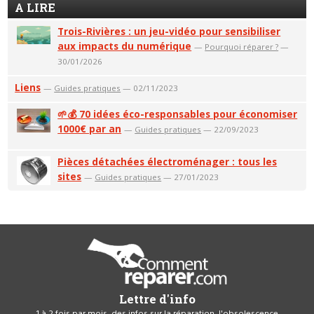
A LIRE
Trois-Rivières : un jeu-vidéo pour sensibiliser
aux impacts du numérique
—
Pourquoi réparer ?
—
30/01/2026
Liens
—
Guides pratiques
— 02/11/2023
🌱💰 70 idées éco-responsables pour économiser
1000€ par an
—
Guides pratiques
— 22/09/2023
Pièces détachées électroménager : tous les
sites
—
Guides pratiques
— 27/01/2023
Lettre d'info
1 à 2 fois par mois, des infos sur la réparation, l'obsolescence