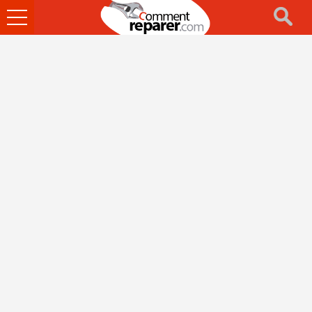
Ouvrir
le
menu