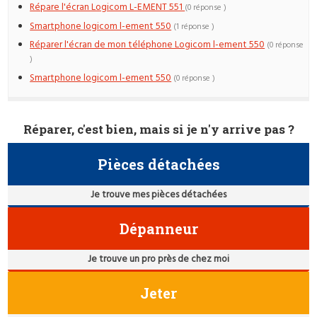
Répare l'écran Logicom L-EMENT 551
(0 réponse )
Smartphone logicom l-ement 550
(1 réponse )
Réparer l'écran de mon téléphone Logicom l-ement 550
(0 réponse
)
Smartphone logicom l-ement 550
(0 réponse )
Réparer, c'est bien, mais si je n'y arrive pas ?
Pièces détachées
Je trouve mes pièces détachées
Dépanneur
Je trouve un pro près de chez moi
Jeter