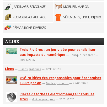
JARDINAGE, BRICOLAGE
MOBILIER, MAISON
PLOMBERIE-CHAUFFAGE
VÊTEMENTS, LINGE, BIJOUX
RÉPARATIONS DIVERSES
A LIRE
Trois-Rivières : un jeu-vidéo pour sensibiliser
aux impacts du numérique
—
Pourquoi réparer ?
—
30/01/2026
Liens
—
Guides pratiques
— 02/11/2023
🌱💰 70 idées éco-responsables pour économiser
1000€ par an
—
Guides pratiques
— 22/09/2023
Pièces détachées électroménager : tous les
sites
—
Guides pratiques
— 27/01/2023