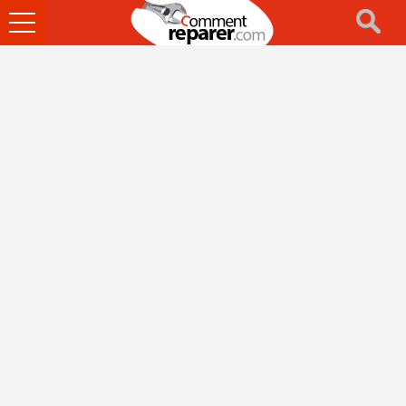
Ouvrir
le
menu