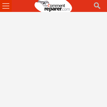
Ouvrir
le
menu