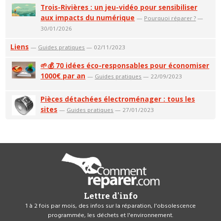
Trois-Rivières : un jeu-vidéo pour sensibiliser
aux impacts du numérique
—
Pourquoi réparer ?
—
30/01/2026
Liens
—
Guides pratiques
— 02/11/2023
🌱💰 70 idées éco-responsables pour économiser
1000€ par an
—
Guides pratiques
— 22/09/2023
Pièces détachées électroménager : tous les
sites
—
Guides pratiques
— 27/01/2023
Lettre d'info
1 à 2 fois par mois, des infos sur la réparation, l'obsolescence
programmée, les déchets et l'environnement.