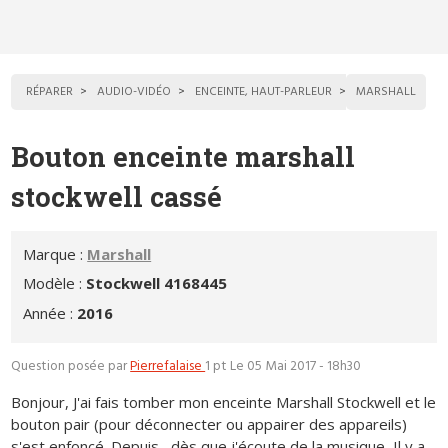
RÉPARER
AUDIO-VIDÉO
ENCEINTE, HAUT-PARLEUR
MARSHALL
Bouton enceinte marshall
stockwell cassé
Marque :
Marshall
Modèle :
Stockwell 4168445
Année :
2016
Question posée par
Pierrefalaise
1 pt
Le 05 Mai 2017 - 18h30
Bonjour, J'ai fais tomber mon enceinte Marshall Stockwell et le
bouton pair (pour déconnecter ou appairer des appareils)
s'est enfoncé. Depuis , dès que j'écoute de la musique, Il y a