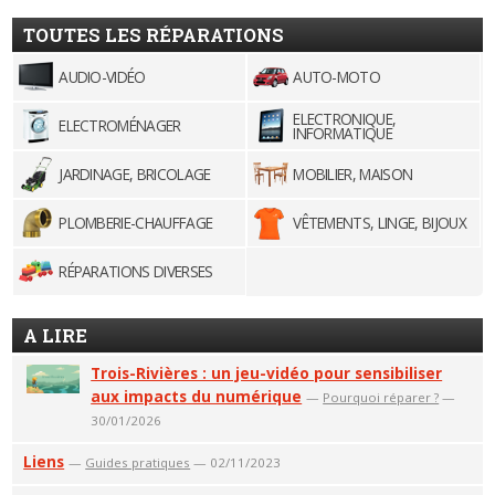
TOUTES LES RÉPARATIONS
AUDIO-VIDÉO
AUTO-MOTO
ELECTRONIQUE,
ELECTROMÉNAGER
INFORMATIQUE
JARDINAGE, BRICOLAGE
MOBILIER, MAISON
PLOMBERIE-CHAUFFAGE
VÊTEMENTS, LINGE, BIJOUX
RÉPARATIONS DIVERSES
A LIRE
Trois-Rivières : un jeu-vidéo pour sensibiliser
aux impacts du numérique
—
Pourquoi réparer ?
—
30/01/2026
Liens
—
Guides pratiques
— 02/11/2023