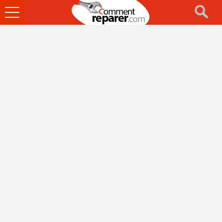
Ouvrir
le
menu