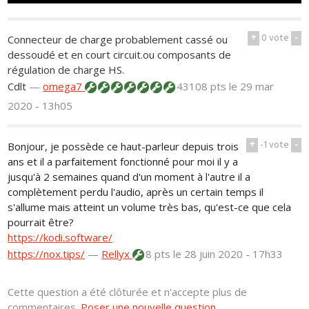
+
0
vote
-
Connecteur de charge probablement cassé ou
dessoudé et en court circuit.ou composants de
régulation de charge HS.
Cdlt
—
omega7
43108 pts
le 29 mar
2020 - 13h05
+
-1
vote
-
Bonjour, je possède ce haut-parleur depuis trois
ans et il a parfaitement fonctionné pour moi il y a
jusqu'à 2 semaines quand d'un moment à l'autre il a
complètement perdu l'audio, après un certain temps il
s'allume mais atteint un volume très bas, qu'est-ce que cela
pourrait être?
https://kodi.software/
https://nox.tips/
—
Rellyx
8 pts
le 28 juin 2020 - 17h33
Cette question a été clôturée et n'accepte plus de
commentaires.
Poser une nouvelle question