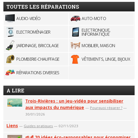
TOUTES LES RÉPARATIONS
AUDIO-VIDÉO
AUTO-MOTO
ELECTRONIQUE,
ELECTROMÉNAGER
INFORMATIQUE
JARDINAGE, BRICOLAGE
MOBILIER, MAISON
PLOMBERIE-CHAUFFAGE
VÊTEMENTS, LINGE, BIJOUX
RÉPARATIONS DIVERSES
A LIRE
Trois-Rivières : un jeu-vidéo pour sensibiliser
aux impacts du numérique
—
Pourquoi réparer ?
—
30/01/2026
Liens
—
Guides pratiques
— 02/11/2023
🌱💰 70 idées éco-responsables pour économiser