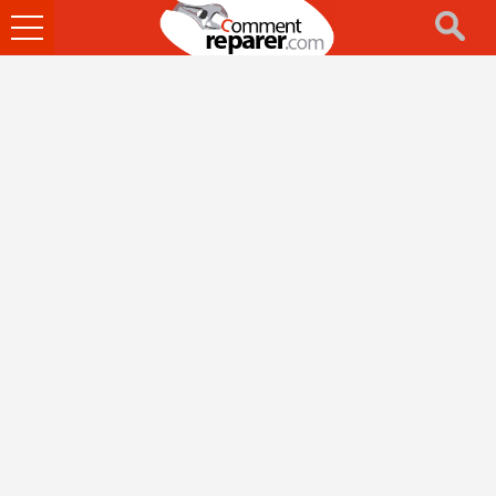
Ouvrir
le
menu