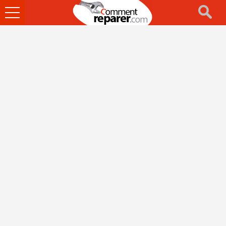
Ouvrir
le
menu