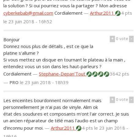
la solution ? Si oui pourriez vous la partager ? Mon adresse
cyberkebab@gmail.com
Cordialement
—
Arthur2011
4 pts
le 23 juin 2018 - 16h52
+
0
vote
-
Bonjour
Donnez nous plus de détails , est ce que la
platine s'allume ?
Si vous mettez un disque en tournant le plateau à la main ,
entendez vous un son dans les haut-parleurs ?
Cordialement
—
Stephane-Depan'Tout
3642 pts
—
PRO
le 23 juin 2018 - 18h39
+
0
vote
-
Les enceintes bourdonnent normalement mais
personnellement je n'ai pas de vinyle. Alim ok
état des soudures et composants m'ont l'air correct. Je suis
un ancien réparateur de télé mais l'audio est un champ
d'inconnu pour moi.
—
Arthur2011
4 pts
le 23 juin 2018 -
19h16