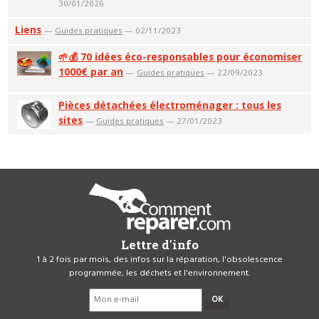
30/01/2026
Liens
—
Guides pratiques
— 02/11/2023
🌱💰 70 idées éco-responsables pour économiser
1000€ par an
—
Guides pratiques
— 22/09/2023
Pièces détachées électroménager : tous les
sites
—
Guides pratiques
— 27/01/2023
Lettre d'info
1 à 2 fois par mois, des infos sur la réparation, l'obsolescence
programmée, les déchets et l'environnement.
OK