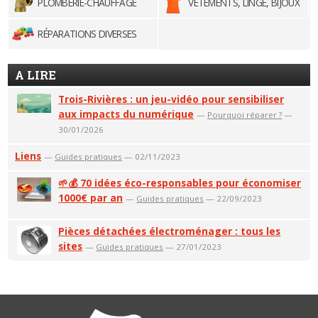
PLOMBERIE-CHAUFFAGE
VÊTEMENTS, LINGE, BIJOUX
RÉPARATIONS DIVERSES
A LIRE
Trois-Rivières : un jeu-vidéo pour sensibiliser
aux impacts du numérique
—
Pourquoi réparer ?
—
30/01/2026
Liens
—
Guides pratiques
— 02/11/2023
🌱💰 70 idées éco-responsables pour économiser
1000€ par an
—
Guides pratiques
— 22/09/2023
Pièces détachées électroménager : tous les
sites
—
Guides pratiques
— 27/01/2023