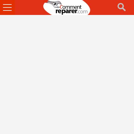
Ouvrir
le
menu