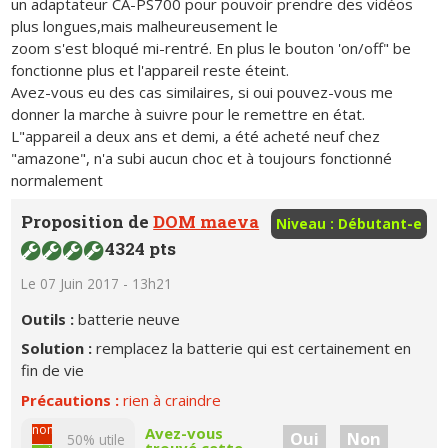
un adaptateur CA-PS700 pour pouvoir prendre des vidéos
plus longues,mais malheureusement le
zoom s'est bloqué mi-rentré. En plus le bouton 'on/off" be
fonctionne plus et l'appareil reste éteint.
Avez-vous eu des cas similaires, si oui pouvez-vous me
donner la marche à suivre pour le remettre en état.
L"appareil a deux ans et demi, a été acheté neuf chez
"amazone", n'a subi aucun choc et à toujours fonctionné
normalement
Proposition de
DOM maeva
Niveau : Débutant-e
4324 pts
Le 07 Juin 2017 - 13h21
Outils :
batterie neuve
Solution :
remplacez la batterie qui est certainement en
fin de vie
Précautions :
rien à craindre
non
Avez-vous
Oui
Non
50% utile
trouvé cette