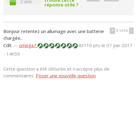
oui
2
avis
réponse utile ?
+
0
vote
-
Bonjour retentez un allumage avec une batterie
chargée..
Cdlt
—
omega7
43110 pts
le 07 juin 2017
- 14h59
Cette question a été clôturée et n'accepte plus de
commentaires.
Poser une nouvelle question