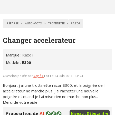
RÉPARER
AUTO-MOTO
TROTTINETTE
RAZOR
Changer accelerateur
Marque :
Razor
Modèle :
E300
Question posée par
Agnès
1 pt
Le 24 Juin 2017 - 13h23
Bonjour, j ai une trottinette razor E300, et la poignée de l
accélérateur ne marche plus. j ai racheter une nouvelle
poignée et quand je l ai mise rien ne marche non plus...
Merci de votre aide
Proposition de
Al
Niveau : Débutant-e