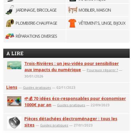
JARDINAGE, BRICOLAGE
MOBILIER, MAISON
PLOMBERIE-CHAUFFAGE
VÊTEMENTS, LINGE, BIJOUX
RÉPARATIONS DIVERSES
A LIRE
Trois-Rivières : un jeu-vidéo pour sensibiliser
aux impacts du numérique
—
Pourquoi réparer ?
—
30/01/2026
Liens
—
Guides pratiques
— 02/11/2023
🌱💰 70 idées éco-responsables pour économiser
1000€ par an
—
Guides pratiques
— 22/09/2023
Pièces détachées électroménager : tous les
sites
—
Guides pratiques
— 27/01/2023