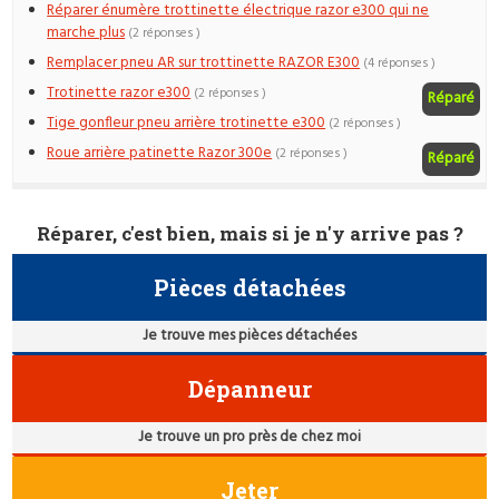
Réparer énumère trottinette électrique razor e300 qui ne
marche plus
(2 réponses )
Remplacer pneu AR sur trottinette RAZOR E300
(4 réponses )
Trotinette razor e300
(2 réponses )
Réparé
Tige gonfleur pneu arrière trotinette e300
(2 réponses )
Roue arrière patinette Razor 300e
(2 réponses )
Réparé
Réparer, c'est bien, mais si je n'y arrive pas ?
Pièces détachées
Je trouve mes pièces détachées
Dépanneur
Je trouve un pro près de chez moi
Jeter