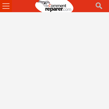
Ouvrir
le
menu