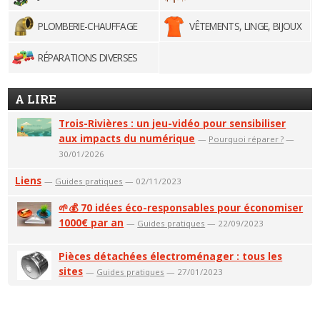
PLOMBERIE-CHAUFFAGE
VÊTEMENTS, LINGE, BIJOUX
RÉPARATIONS DIVERSES
A LIRE
Trois-Rivières : un jeu-vidéo pour sensibiliser
aux impacts du numérique
—
Pourquoi réparer ?
—
30/01/2026
Liens
—
Guides pratiques
— 02/11/2023
🌱💰 70 idées éco-responsables pour économiser
1000€ par an
—
Guides pratiques
— 22/09/2023
Pièces détachées électroménager : tous les
sites
—
Guides pratiques
— 27/01/2023