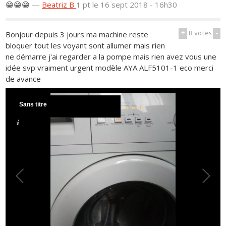
😁😁😁
—
Beatriz B
1 pt
le 16 sept 2018 - 16h30
+
8
votes
-
Bonjour depuis 3 jours ma machine reste
bloquer tout les voyant sont allumer mais rien
ne démarre j'ai regarder a la pompe mais rien avez vous une
idée svp vraiment urgent modèle AYA ALF5101-1 eco merci
de avance
Sans titre