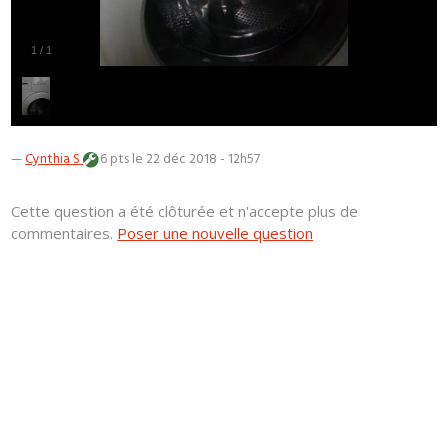
1
/
1
—
Cynthia S
6 pts
le 22 déc 2018 - 12h57
Cette question a été clôturée et n'accepte plus de
commentaires.
Poser une nouvelle question