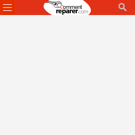
Ouvrir
le
menu