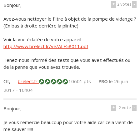
+
2
votes
-
Bonjour,
Avez-vous nettoyer le filtre à objet de la pompe de vidange ?
(En bas à droite derrière la plinthe)
Voir la vue éclatée de votre appareil :
http://www.brelect.fr/ve/ALF58011.pdf
Tenez-nous informé des tests que vous avez effectués ou
de la panne que vous avez trouvée.
Clt,
—
brelect.fr
10601 pts —
PRO
le 26 juin
2017 - 10h04
+
-2
vote
-
Bonjour,
Je vous remercie beaucoup pour votre aide car cela vient de
me sauver !!!!!!