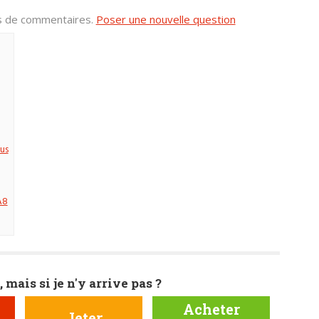
us de commentaires.
Poser une nouvelle question
us
A8
, mais si je n'y arrive pas ?
Acheter
Jeter