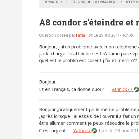
RÉPARER
ELECTRONIQUE, INFORMATIQUE
TÉLÉPH
A8 condor s'éteindre et 
Question posée par
Fatia
1 pt
Le 28 Juil 2017 - 16h09
Bonjour, j'ai un probleme avec mon telephone
j'ai le chargé il s'atteindre est n'allume pas svp
quel est le problm est collent j fix et merci ???
Bonjour.
Et en Français, ça donne quoi ?
—
yannick77
Bonjour ,pratiquement j ai le même problème,
,après lorsque j ai essais de l ouvrir il a fait un
être allumer comment je peux résoudre le pr
C est urgent
—
Yathreb
4 pts
le 23 aoû 20