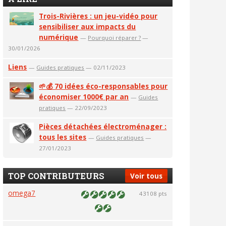
Trois-Rivières : un jeu-vidéo pour
sensibiliser aux impacts du
numérique
—
Pourquoi réparer ?
—
30/01/2026
Liens
—
Guides pratiques
— 02/11/2023
🌱💰 70 idées éco-responsables pour
économiser 1000€ par an
—
Guides
pratiques
— 22/09/2023
Pièces détachées électroménager :
tous les sites
—
Guides pratiques
—
27/01/2023
TOP CONTRIBUTEURS
Voir tous
omega7
43108 pts