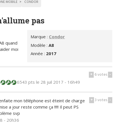
ONE MOBILE
CONDOR
n'allume pas
Marque :
Condor
 A8 quand
Modèle :
A8
 aider moi
Année :
2017
+
6
votes
-
6543 pts
le 28 juil 2017 - 16h49
+
3
votes
-
enfaite mon téléphone est éteint de charge
 mise a jour reste comme ça !!!!! Il peut PS
oblème svp
18 - 20h36