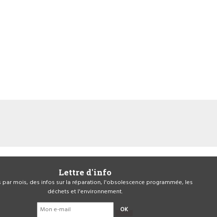
Lettre d'info
is par mois, des infos sur la réparation, l'obsolescence programmée, les
déchets et l'environnement.
OK