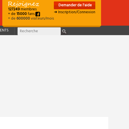
Demander de l'aide
127249
membres
➜ Inscription/Connexion
+ de
15000
fans
+ de
600000
visiteurs/mois
ENTS