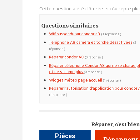
Cette question a été clôturée et n'accepte pl
Questions similaires
Wifi suspendu sur condor a8
(3 réponses )
Téléphone A8 caméra et torche désactivées
(2
réponses )
Réparer condor A8
(0 réponse )
Réparer téléphone Condor A8 qui ne se charge pl
et ne s'allume plus
(0 réponse )
Widget météo page accueil
(1 réponse )
Réparer l'autorisation d'application pour condor 
(1 réponse )
Réparer, c'est bien
Pièces
Dépanneur