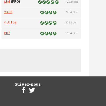
jchd
(PRO)
12224 pts
Micad
2884 pts
PFAFF59
2792 pts
jc67
1554 pts
Suivez-nous