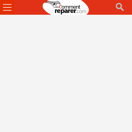
Ouvrir
le
menu