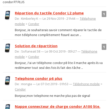
condor P7 PLUS
Répartion du tactile Condor L2 plume
1
De : Kimberley K — Le 29 Nov 2019 - 21h44 —
Téléphone
mobile
>
Condor
Bonjour, Je souhaiterais savoir comment réparer le tactile de
mon téléphone complètement fissuré aucun ...
Solution de répartition
1
De : Sofianeait 58 — Le 09 Oct 2019 - 05h27 —
Téléphone
mobile
>
Condor
Bonjour, J'ai un téléphone condor p8 lite il marche après ils va
redémarrer tout seul des fois ils fait des tâche ...
Telephone condor p6 plus
De : mongia — Le 07 Oct 2019 - 01h53 —
Téléphone mobile
>
Condor
Bonjour,mon telephone ne marche plus pas de signal
Nappe connecteur de charge condor A100 lite.