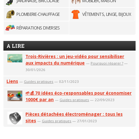
JARDINAGE, BRICOLAGE
MOBILIER, MAISON
PLOMBERIE-CHAUFFAGE
VÊTEMENTS, LINGE, BIJOUX
RÉPARATIONS DIVERSES
A LIRE
Trois-Rivières : un jeu-vidéo pour sensibiliser
aux impacts du numérique
—
Pourquoi réparer ?
—
30/01/2026
Liens
—
Guides pratiques
— 02/11/2023
🌱💰 70 idées éco-responsables pour économiser
1000€ par an
—
Guides pratiques
— 22/09/2023
Pièces détachées électroménager : tous les
sites
—
Guides pratiques
— 27/01/2023