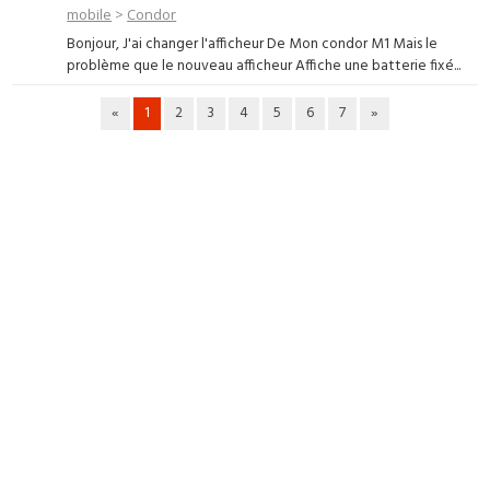
mobile
>
Condor
Bonjour, J'ai changer l'afficheur De Mon condor M1 Mais le
problème que le nouveau afficheur Affiche une batterie fixé...
«
1
2
3
4
5
6
7
»