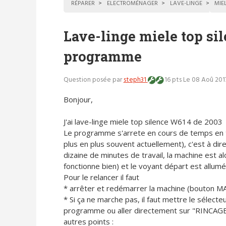
RÉPARER
ELECTROMÉNAGER
LAVE-LINGE
MIE
Lave-linge miele top sil
programme
Question posée par
steph31
16 pts
Le 08 Aoû 201
Bonjour,
J'ai lave-linge miele top silence W614 de 2003
Le programme s'arrete en cours de temps en
plus en plus souvent actuellement), c'est à dir
dizaine de minutes de travail, la machine est alo
fonctionne bien) et le voyant départ est allumé
Pour le relancer il faut
* arrêter et redémarrer la machine (bouton M
* Si ça ne marche pas, il faut mettre le sélecteu
programme ou aller directement sur "RINCAGE"
autres points :