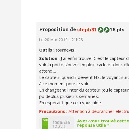
Proposition de
steph31
16 pts
Le 20 Mar 2019 - 21h28
Outils :
tournevis
Solution :
J ai enfin trouvé. C est le capteur
voir la porte s'ouvrir en plein cycle et donc el
attend....
Le capteur quand il devient HS, le voyant surd
à ce moment pour le voir.
En changeant l inter du capteur (ou le capteur c
pb deplus plusieurs semaines.
En esperant que cela vous aide.
Précautions :
Attention à débrancher électr
non
oui
Avez-vous trouvé cette
100% utile
réponse utile ?
12
avis