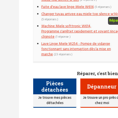
(2 réponses )
Fuite d'eau lave linge Miele W614
(5 réponses )
Changer tuyau arrivee eau miele top silence w14
(5 réponses )
Répa
Machine Miele softtronic W614,
Programme s'arrêtet rapidement et voyant rinça
clignote
(1 réponse )
Lave Linge Miele W254 - Pompe de vidange
fonctionnant sans interruption dès la mise en
marche
(23 réponses )
Réparer, c'est bien
Pièces
Dépanneur
détachées
Je trouve mes pièces
Je trouve un pro près 
détachées
chez moi