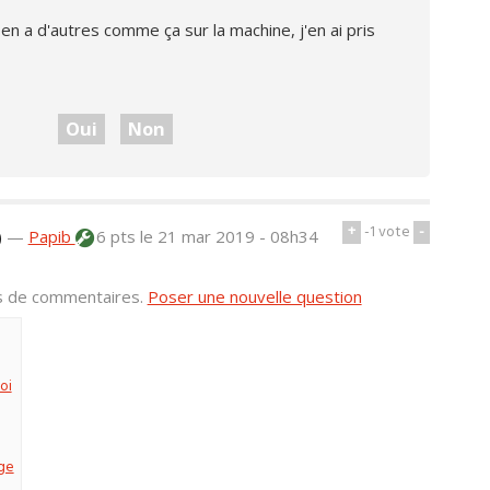
l en a d'autres comme ça sur la machine, j'en ai pris
Oui
Non
+
-1
vote
-
)
—
Papib
6 pts
le 21 mar 2019 - 08h34
us de commentaires.
Poser une nouvelle question
oi
nge