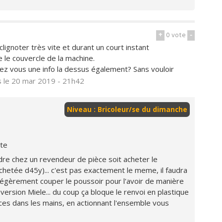
+
0
vote
-
lignoter très vite et durant un court instant
e le couvercle de la machine.
iez vous une info la dessus également? Sans vouloir
s
le 20 mar 2019 - 21h42
Niveau : Bricoleur/se du dimanche
nte
endre chez un revendeur de pièce soit acheter le
achetée d45y)... c'est pas exactement le meme, il faudra
 légèrement couper le poussoir pour l'avoir de manière
 version Miele... du coup ça bloque le renvoi en plastique
ièces dans les mains, en actionnant l'ensemble vous