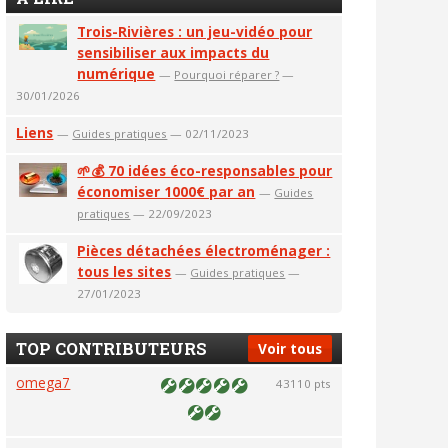
Trois-Rivières : un jeu-vidéo pour
sensibiliser aux impacts du
numérique
—
Pourquoi réparer ?
—
30/01/2026
Liens
—
Guides pratiques
— 02/11/2023
🌱💰 70 idées éco-responsables pour
économiser 1000€ par an
—
Guides
pratiques
— 22/09/2023
Pièces détachées électroménager :
tous les sites
—
Guides pratiques
—
27/01/2023
TOP CONTRIBUTEURS
Voir tous
omega7
43110 pts