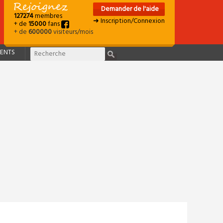
Demander de l'aide
127274
membres
➜ Inscription/Connexion
+ de
15000
fans
+ de
600000
visiteurs/mois
ENTS