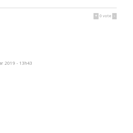
+
0
vote
-
ar 2019 - 13h43