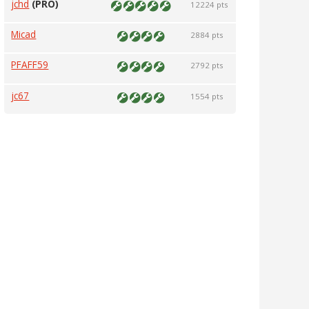
jchd
(PRO)
12224 pts
Micad
2884 pts
PFAFF59
2792 pts
jc67
1554 pts