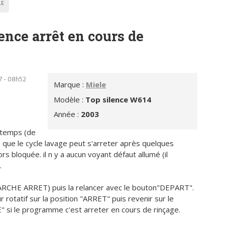
LE
ence arrêt en cours de
7 - 08h52
Marque :
Miele
Modèle :
Top silence W614
Année :
2003
 temps (de
e que le cycle lavage peut s'arreter après quelques
rs bloquée. il n y a aucun voyant défaut allumé (il
.
ARCHE ARRET) puis la relancer avec le bouton"DEPART".
r rotatif sur la position "ARRET" puis revenir sur le
 si le programme c'est arreter en cours de rinçage.