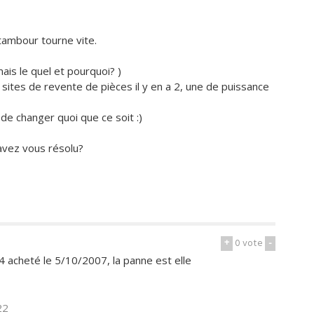
 tambour tourne vite.
ais le quel et pourquoi? )
s sites de revente de pièces il y en a 2, une de puissance
 de changer quoi que ce soit :)
avez vous résolu?
+
0
vote
-
acheté le 5/10/2007, la panne est elle
22