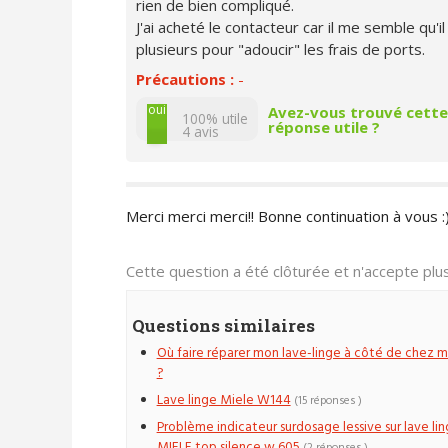
rien de bien compliqué.
J'ai acheté le contacteur car il me semble qu'i
plusieurs pour "adoucir" les frais de ports.
Précautions :
-
non
oui
Avez-vous trouvé cette
100% utile
réponse utile ?
4
avis
Merci merci merci!! Bonne continuation à vous :
Cette question a été clôturée et n'accepte pl
Questions similaires
Où faire réparer mon lave-linge à côté de chez m
?
Lave linge Miele W144
(15 réponses )
Problème indicateur surdosage lessive sur lave li
MIELE top silence w 605