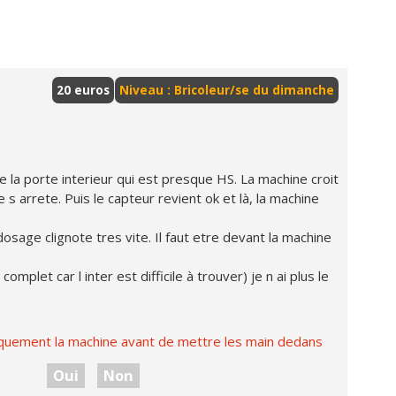
20 euros
Niveau : Bricoleur/se du dimanche
 de la porte interieur qui est presque HS. La machine croit
le s arrete. Puis le capteur revient ok et là, la machine
osage clignote tres vite. Il faut etre devant la machine
omplet car l inter est difficile à trouver) je n ai plus le
iquement la machine avant de mettre les main dedans
Oui
Non