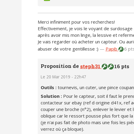
Merci infiniment pour vos recherches!
Effectivement, je vois le voyant de surdosage c
après avoir mis mon linge, la lessive et referm
Je vais regarder où acheter un capteur. Ou aur
abuser de votre gentillesse :)
—
Papib
6 pt
Proposition de
steph31
16 pts
Le 20 Mar 2019 - 22h47
Outils :
tournevis, un cuter, une pince coupa
Solution :
Pour le capteur, soit il faut le pr
contacteur sur ebay (ref d origine d41x, ref 
couper une broche (n°2), enlever le levier et
oblique car le ressort pousse plus fort que la
(je n'ai pas fait de photo mais une fois les p
verrez où ça bloque).