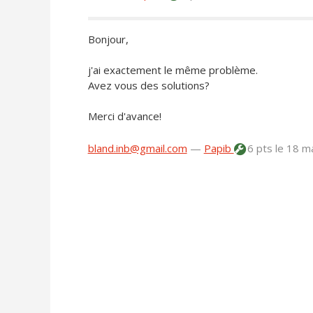
Bonjour,
j'ai exactement le même problème.
Avez vous des solutions?
Merci d'avance!
bland.inb@gmail.com
—
Papib
6 pts
le 18 m