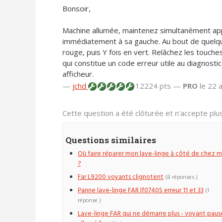
Bonsoir,
Machine allumée, maintenez simultanément app
immédiatement à sa gauche. Au bout de quelque
rouge, puis Y fois en vert. Relâchez les touche
qui constitue un code erreur utile au diagnostic
afficheur.
—
jchd
12224 pts —
PRO
le 22 
Cette question a été clôturée et n'accepte pl
Questions similaires
Où faire réparer mon lave-linge à côté de chez m
?
Far L9200 voyants clignotent
(8 réponses )
Panne lave-linge FAR lf0740S erreur 11 et 33
(1
réponse )
Lave-linge FAR qui ne démarre plus - voyant paus