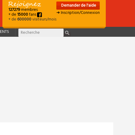
Demander de l'aide
127279
membres
➜ Inscription/Connexion
+ de
15000
fans
+ de
600000
visiteurs/mois
ENTS