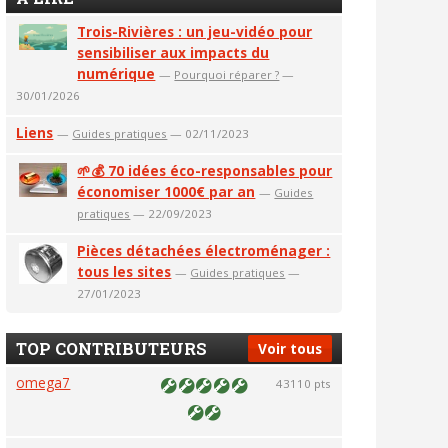
Trois-Rivières : un jeu-vidéo pour
sensibiliser aux impacts du
numérique
—
Pourquoi réparer ?
—
30/01/2026
Liens
—
Guides pratiques
— 02/11/2023
🌱💰 70 idées éco-responsables pour
économiser 1000€ par an
—
Guides
pratiques
— 22/09/2023
Pièces détachées électroménager :
tous les sites
—
Guides pratiques
—
27/01/2023
TOP CONTRIBUTEURS
Voir tous
omega7
43110 pts