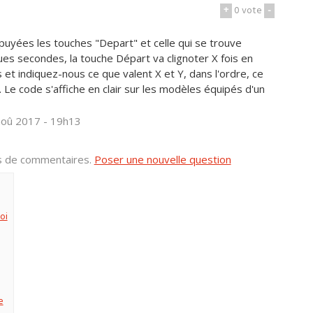
+
0
vote
-
uyées les touches "Depart" et celle qui se trouve
s secondes, la touche Départ va clignoter X fois en
s et indiquez-nous ce que valent X et Y, dans l'ordre, ce
. Le code s'affiche en clair sur les modèles équipés d'un
aoû 2017 - 19h13
us de commentaires.
Poser une nouvelle question
oi
e