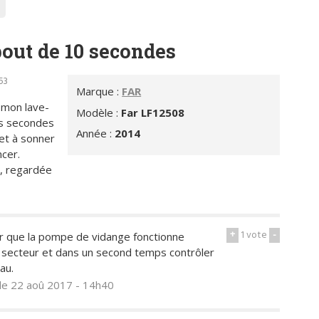
bout de 10 secondes
53
Marque :
FAR
 mon lave-
Modèle :
Far LF12508
es secondes
Année :
2014
et à sonner
ncer.
e , regardée
+
1
vote
-
er que la pompe de vidange fonctionne
 secteur et dans un second temps contrôler
au.
le 22 aoû 2017 - 14h40