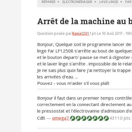
RÉPARER
ELECTROMÉNAGER
LAVE-LINGE
FAR
Arrêt de la machine au 
Question posée par
Rania1201
1 pt
Le 10 Aoû 2017 - 19h
Bonjour, Quelque soit le programme lancer de
linge Far LF12508 s'arrête au bout de quelqu
et le bouton depart/ pause se met à clignoter 
et le laver linge s'arrête . impossible de le rela
Je ne sais plus quoi faire j'ai nettoyer la trapp
les arrivées d'eau. ...
Pouvez - vous m'aider s'il vous plaît
Bonjour il faut dans un premier temps contrôl
correctement en la connectant directement au
le pressostat et l'électrovanne d'admission d'e
Cdlt
—
omega7
43110 pts