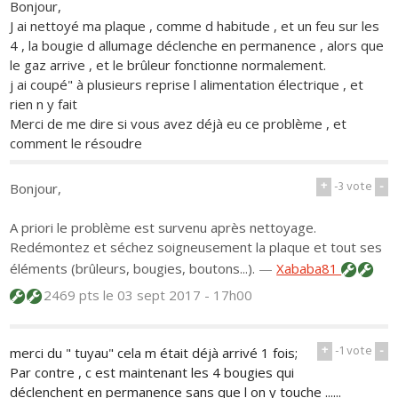
Bonjour,
J ai nettoyé ma plaque , comme d habitude , et un feu sur les
4 , la bougie d allumage déclenche en permanence , alors que
le gaz arrive , et le brûleur fonctionne normalement.
j ai coupé" à plusieurs reprise l alimentation électrique , et
rien n y fait
Merci de me dire si vous avez déjà eu ce problème , et
comment le résoudre
+
-3
vote
-
Bonjour,
A priori le problème est survenu après nettoyage.
Redémontez et séchez soigneusement la plaque et tout ses
éléments (brûleurs, bougies, boutons...).
—
Xababa81
2469 pts
le 03 sept 2017 - 17h00
+
-1
vote
-
merci du " tuyau" cela m était déjà arrivé 1 fois;
Par contre , c est maintenant les 4 bougies qui
déclenchent en permanence sans que l on y touche ......