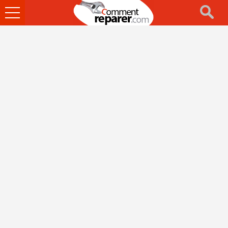
Ouvrir
le
menu