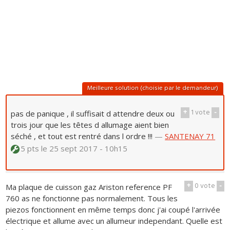
Meilleure solution (choisie par le demandeur)
+
1
vote
-
pas de panique , il suffisait d attendre deux ou
trois jour que les têtes d allumage aient bien
séché , et tout est rentré dans l ordre !!!
—
SANTENAY 71
5 pts
le 25 sept 2017 - 10h15
+
0
vote
-
Ma plaque de cuisson gaz Ariston reference PF
760 as ne fonctionne pas normalement. Tous les
piezos fonctionnent en même temps donc j'ai coupé l'arrivée
électrique et allume avec un allumeur independant. Quelle est