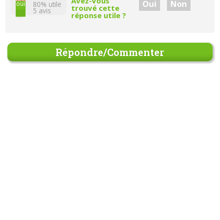
Avez-vous
Oui
Non
oui
80% utile
trouvé cette
5
avis
réponse utile ?
Répondre/Commenter