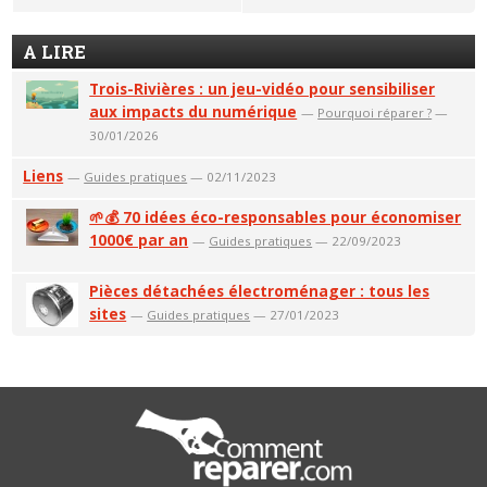
A LIRE
Trois-Rivières : un jeu-vidéo pour sensibiliser
aux impacts du numérique
—
Pourquoi réparer ?
—
30/01/2026
Liens
—
Guides pratiques
— 02/11/2023
🌱💰 70 idées éco-responsables pour économiser
1000€ par an
—
Guides pratiques
— 22/09/2023
Pièces détachées électroménager : tous les
sites
—
Guides pratiques
— 27/01/2023