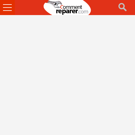
Ouvrir
le
menu