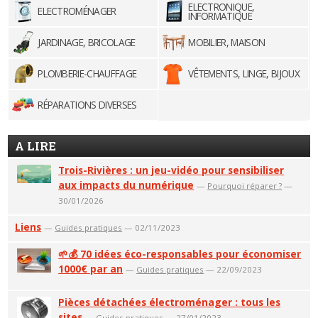
ELECTRONIQUE,
ELECTROMÉNAGER
INFORMATIQUE
JARDINAGE, BRICOLAGE
MOBILIER, MAISON
PLOMBERIE-CHAUFFAGE
VÊTEMENTS, LINGE, BIJOUX
RÉPARATIONS DIVERSES
A LIRE
Trois-Rivières : un jeu-vidéo pour sensibiliser
aux impacts du numérique
—
Pourquoi réparer ?
—
30/01/2026
Liens
—
Guides pratiques
— 02/11/2023
🌱💰 70 idées éco-responsables pour économiser
1000€ par an
—
Guides pratiques
— 22/09/2023
Pièces détachées électroménager : tous les
sites
—
Guides pratiques
— 27/01/2023