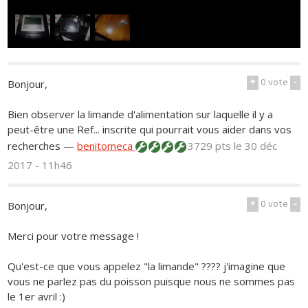
+
0
vote
-
Bonjour,
Bien observer la limande d'alimentation sur laquelle il y a
peut-être une Ref... inscrite qui pourrait vous aider dans vos
recherches
—
benitomeca
3729 pts
le 30 déc
2017 - 11h46
+
0
vote
-
Bonjour,
Merci pour votre message !
Qu'est-ce que vous appelez "la limande" ???? j'imagine que
vous ne parlez pas du poisson puisque nous ne sommes pas
le 1er avril :)