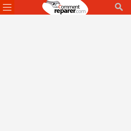
Ouvrir
le
menu