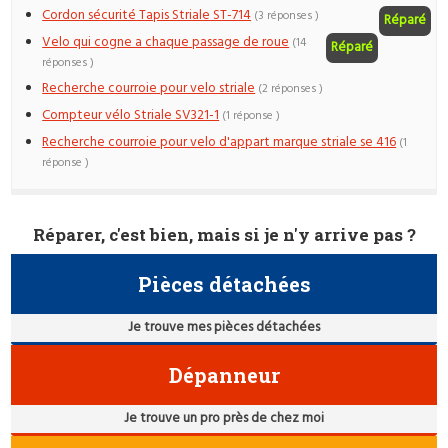
Cordon sécurité Tapis Striale ST-714
(3 réponses )
Réparé
Velo qui cogne a chaque passage de roue
(14
Réparé
réponses )
Recherche courroie pour velo striale
(2 réponses )
Compteur vélo Striale SV321-1
(1 réponse )
Recherche courroie pour velo d'appart marque striale se 416
(1
réponse )
Réparer, c'est bien, mais si je n'y arrive pas ?
Pièces détachées
Je trouve mes pièces détachées
Dépanneur
Je trouve un pro près de chez moi