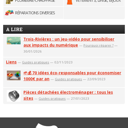
PLOMBERIE-CHAUFFAGE
VÊTEMENTS, LINGE, BIJOUX
RÉPARATIONS DIVERSES
A LIRE
Trois-Rivières : un jeu-vidéo pour sensibiliser
aux impacts du numérique
—
Pourquoi réparer ?
—
30/01/2026
Liens
—
Guides pratiques
— 02/11/2023
🌱💰 70 idées éco-responsables pour économiser
1000€ par an
—
Guides pratiques
— 22/09/2023
Pièces détachées électroménager : tous les
sites
—
Guides pratiques
— 27/01/2023