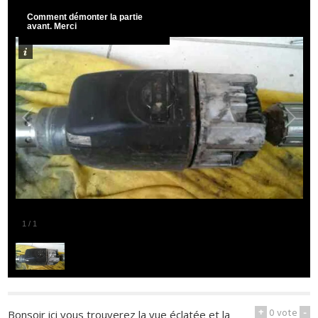
Comment démonter la partie
avant. Merci
1
/
1
+
0
vote
-
Bonsoir ici vous trouverez la vue éclatée et la