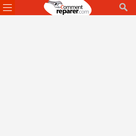
Ouvrir
le
menu