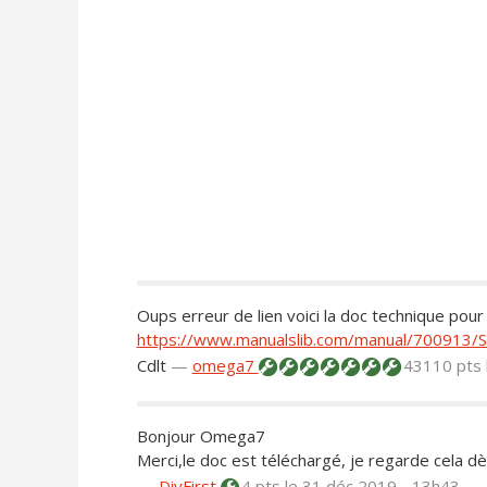
Oups erreur de lien voici la doc technique pour
https://www.manualslib.com/manual/700913/
Cdlt
—
omega7
43110 pts
Bonjour Omega7
Merci,le doc est téléchargé, je regarde cela dè
—
DiyFirst
4 pts
le 31 déc 2019 - 13h43