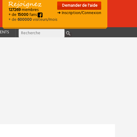
Demander de l'aide
127269
membres
➜ Inscription/Connexion
+ de
15000
fans
+ de
600000
visiteurs/mois
ENTS