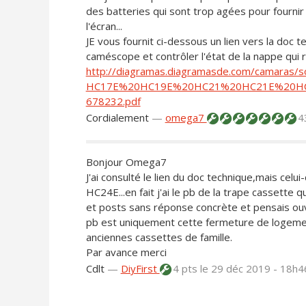
des batteries qui sont trop agées pour fourni
l'écran...
JE vous fournit ci-dessous un lien vers la do
caméscope et contrôler l'état de la nappe qui rel
http://diagramas.diagramasde.com/camaras
HC17E%20HC19E%20HC21%20HC21E%20H
678232.pdf
Cordialement
—
omega7
4
Bonjour Omega7
J'ai consulté le lien du doc technique,mais ce
HC24E...en fait j'ai le pb de la trape cassette 
et posts sans réponse concrète et pensais ouv
pb est uniquement cette fermeture de logemen
anciennes cassettes de famille.
Par avance merci
Cdlt
—
DiyFirst
4 pts
le 29 déc 2019 - 18h4