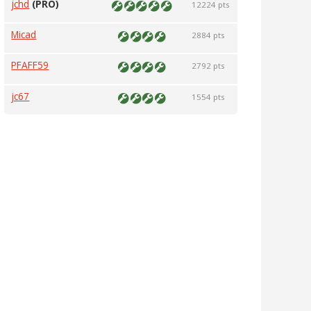
jchd
(PRO)
12224 pts
Micad
2884 pts
PFAFF59
2792 pts
jc67
1554 pts