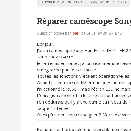
RÉPARER
AUDIO-VIDÉO
CAMÉSCOPE
SONY
Réparer caméscope So
Question posée par
joël
1 pt
Le 01 Fév 2018 - 13h24
Bonjour,
J'ai un caméscope Sony Handycam DCR - HC22
2006 chez DARTY
Je l'ai remis en route, j'ai pu visionner une cass
enregistrée par l'écran tactile
Toutes les fonctions y étaient opérationnelles,
Quand j'ai voulu le réutiliser quelques heures ap
J'ai actionné le RESET mais l'écran LCD ne marc
L'enregistrement et la lecture ne sont actives 
J'en déduirais qu'il y a une panne au niveau de l
nappe " interne
Quelqu'un peut me renseigner ? Merci d'avanc
Bonjour il est probable que le problème provie