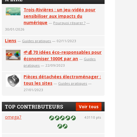
Trois-Rivières : un jeu-vidéo pour
sensibiliser aux impacts du
numérique
—
Pourquoi réparer ?
—
30/01/2026
Liens
—
Guides pratiques
— 02/11/2023
🌱💰 70 idées éco-responsables pour
économiser 1000€ par an
—
Guides
pratiques
— 22/09/2023
Pièces détachées électroménager :
tous les sites
—
Guides pratiques
—
27/01/2023
TOP CONTRIBUTEURS
Voir tous
omega7
43110 pts