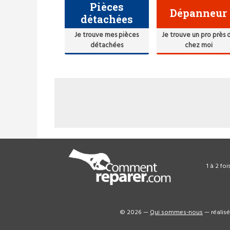
Pièces
Dépanneur
détachées
Je trouve mes pièces
Je trouve un pro près 
détachées
chez moi
1 à 2 fo
© 2026 —
Qui sommes-nous
— réalis