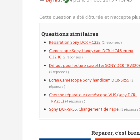
Cette question a été clôturée et n'accepte pl
Questions similaires
Réparation Sony DCR HC22E
(2 réponses )
Camescope Sony Handycam DCR-HC46 erreur
C:32:10
(3 réponses )
Défaut pour lecture cassette: SONY DCR TRV320
(5 réponses )
Ecran Caméscope Sony handicam DCR-SR55
(2
réponses )
Cherche réparateur caméscope VHS (sony DCR-
TRV25E)
(4 réponses )
Sony DCR-SR55. Changement de nape.
(5 réponses 
Réparer, c'est bien