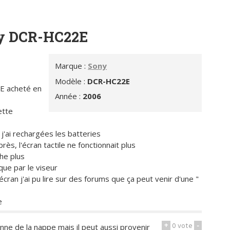
ny DCR-HC22E
Marque :
Sony
Modèle :
DCR-HC22E
E acheté en
Année :
2006
ette
 j'ai rechargées les batteries
rès, l'écran tactile ne fonctionnait plus
he plus
que par le viseur
'écran j'ai pu lire sur des forums que ça peut venir d'une "
e
+
0
vote
-
nne de la nappe mais il peut aussi provenir