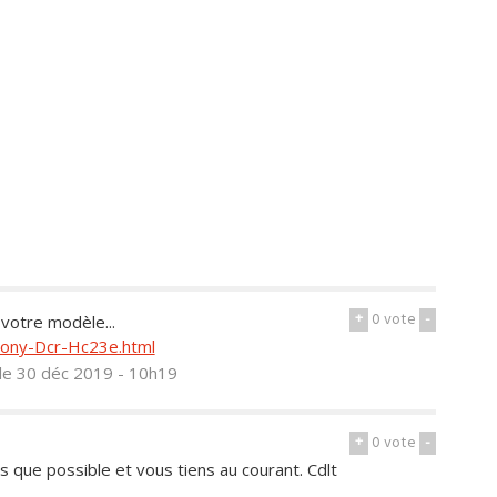
+
0
vote
-
 votre modèle...
Sony-Dcr-Hc23e.html
le 30 déc 2019 - 10h19
+
0
vote
-
s que possible et vous tiens au courant. Cdlt