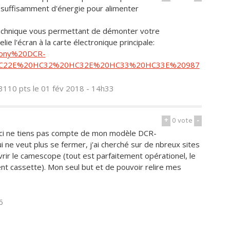
r suffisamment d'énergie pour alimenter
c technique vous permettant de démonter votre
ie l'écran à la carte électronique principale:
/sony%20DCR-
C22E%20HC32%20HC32E%20HC33%20HC33E%20987
3110 pts
le 01 fév 2018 - 14h33
+
0
vote
-
lui-ci ne tiens pas compte de mon modèle DCR-
qui ne veut plus se fermer, j'ai cherché sur de nbreux sites
rir le camescope (tout est parfaitement opérationel, le
t cassette). Mon seul but et de pouvoir relire mes
6