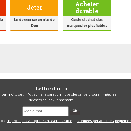
Acheter
Jeter
durable
de
Le donner sur un site de
Guide d'achat des
Don
marques les plus fiables
Lettre d'info
is par mois, des infos sur la réparation, l'obsolescence programmée, les
déchets et l'environnement.
OK
é par
Improba, développement Web durable
—
Données personnelles
Règlemen