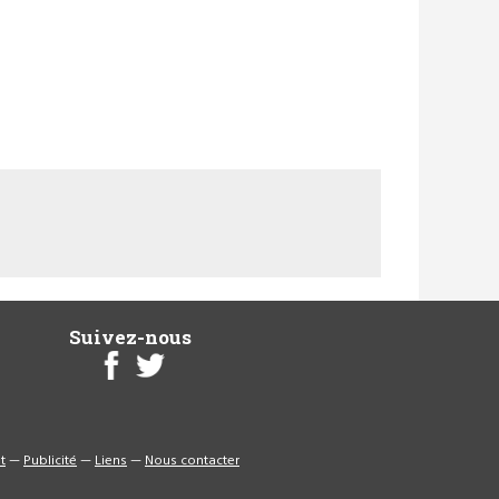
Suivez-nous
t
—
Publicité
—
Liens
—
Nous contacter