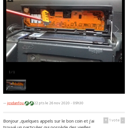
1
/
1
—
josdanfou
22 pts
le 26 nov 2020 - 09h30
+
1
vote
-
Bonjour ,quelques appels sur le bon coin et j'ai
trouvé un particulier qui possède des vieilles