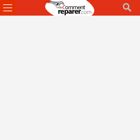
Ouvrir
le
menu