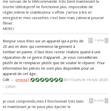
me servais de la télécommande :très bien! maintenant la
touche téléobjectif ne fonctionne plus .Impossible de
règler,même le stabilisateur s'affole .J'arrive à lire et
enregistrer mes cassettes c'est bien mais j'aimerai pouvoir
filmer.
MERCI
+
-1
vote
-
Bonjour vous êtes sur un appareil qui a près de
20 ans et donc qui commence largement à
tomber en panne...Il faut donc rester réaliste quand à une
réparation de ce genre d'appareil.....Je vous conseillerais
plutôt de le remplacer plutôt que de vouloir le réparer. Pour
information les pièces ne sont plus disponible pour un
appareil de cet âge...
Cdlt
—
omega7
43110 pts
le 16 nov 2020
- 22h01
+
0
vote
-
je vous comprends,mes il fonctionnait très bien
et maintenant je ne peux plus éjecter la