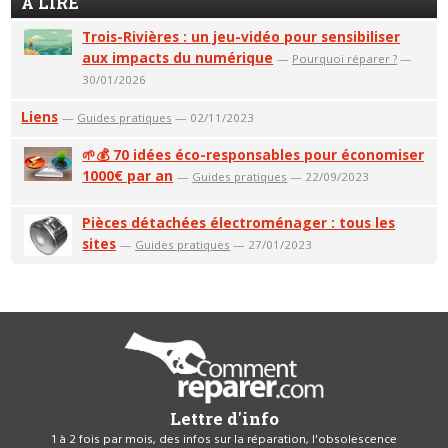
A LIRE
Trois-Rivières : un jeu-vidéo pour sensibiliser
aux impacts du numérique
—
Pourquoi réparer ?
—
30/01/2026
Liens
—
Guides pratiques
— 02/11/2023
🌱💰 70 idées éco-responsables pour économiser
1000€ par an
—
Guides pratiques
— 22/09/2023
Pièces détachées électroménager : tous les
sites
—
Guides pratiques
— 27/01/2023
Lettre d'info
1 à 2 fois par mois, des infos sur la réparation, l'obsolescence