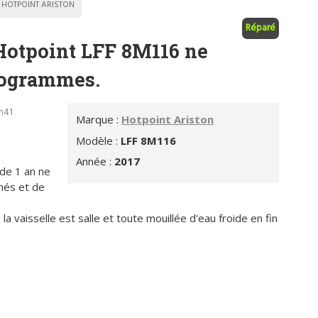
HOTPOINT ARISTON
Réparé
Hotpoint LFF 8M116 ne
programmes.
6h41
Marque :
Hotpoint Ariston
Modèle :
LFF 8M116
Année :
2017
 de 1 an ne
nés et de
a vaisselle est salle et toute mouillée d'eau froide en fin