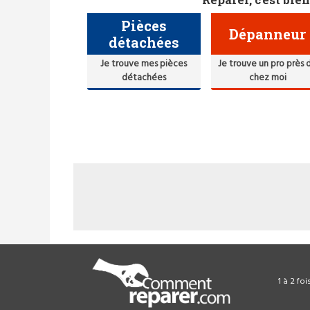
Pièces
Dépanneur
détachées
Je trouve mes pièces
Je trouve un pro près 
détachées
chez moi
1 à 2 fo