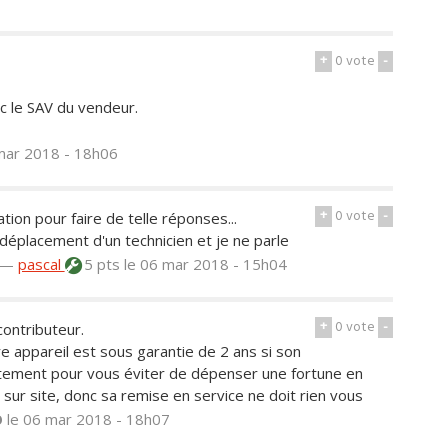
+
0
vote
-
c le SAV du vendeur.
mar 2018 - 18h06
+
0
vote
-
tion pour faire de telle réponses...
déplacement d'un technicien et je ne parle
—
pascal
5 pts
le 06 mar 2018 - 15h04
+
0
vote
-
contributeur.
e appareil est sous garantie de 2 ans si son
ustement pour vous éviter de dépenser une fortune en
 sur site, donc sa remise en service ne doit rien vous
O
le 06 mar 2018 - 18h07