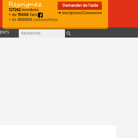
Demander de l'aide
127262
membres
➜ Inscription/Connexion
+ de
15000
fans
+ de
600000
visiteurs/mois
ENTS