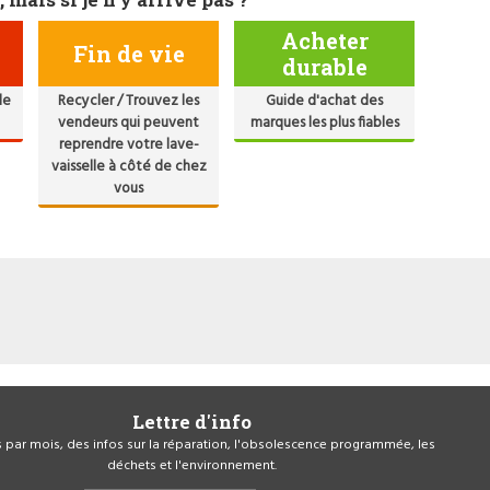
Acheter
Fin de vie
durable
de
Recycler / Trouvez les
Guide d'achat des
vendeurs qui peuvent
marques les plus fiables
reprendre votre lave-
vaisselle à côté de chez
vous
Lettre d'info
is par mois, des infos sur la réparation, l'obsolescence programmée, les
déchets et l'environnement.