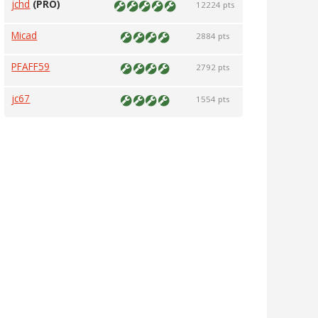
jchd
(PRO)
12224 pts
Micad
2884 pts
PFAFF59
2792 pts
jc67
1554 pts