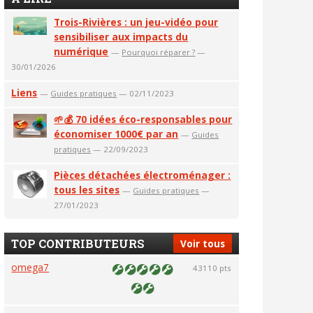
Trois-Rivières : un jeu-vidéo pour
sensibiliser aux impacts du
numérique
—
Pourquoi réparer ?
—
30/01/2026
Liens
—
Guides pratiques
— 02/11/2023
🌱💰 70 idées éco-responsables pour
économiser 1000€ par an
—
Guides
pratiques
— 22/09/2023
Pièces détachées électroménager :
tous les sites
—
Guides pratiques
—
27/01/2023
TOP CONTRIBUTEURS
Voir tous
omega7
43110 pts