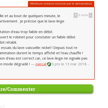
Meilleure solution (choisie par le demandeur)
+
0
vote
-
le et au bout de quelques minute, le
rtivement . Je précise que le lave-linge
tation d'eau trop faible en débit.
uvert le robinet pour constater un faible débit.
it rétabli.
ssais du lave-vaisselle: nickel ! Depuis tout re
mmation durent le temps affiché et l'eau chauffe !
on d'eau est correct car, ce lave-linge ne signale pas
 en mode dégradé !
—
pascal
5 pts
le 13 mar 2018 -
re/Commenter