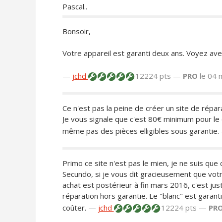
Pascal..
Bonsoir,
Votre appareil est garanti deux ans. Voyez ave
—
jchd
12224 pts —
PRO
le 04 
Ce n'est pas la peine de créer un site de répara
Je vous signale que c'est 80€ minimum pour le 
même pas des pièces elligibles sous garantie.
Primo ce site n'est pas le mien, je ne suis que 
Secundo, si je vous dit gracieusement que votr
achat est postérieur à fin mars 2016, c'est j
réparation hors garantie. Le "blanc" est garanti
coûter.
—
jchd
12224 pts —
PR