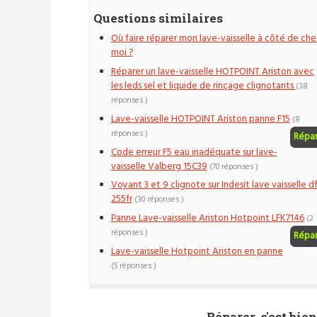
Questions similaires
Où faire réparer mon lave-vaisselle à côté de che
moi ?
Réparer un lave-vaisselle HOTPOINT Ariston avec
les leds sel et liquide de rinçage clignotants
(38
réponses )
Lave-vaisselle HOTPOINT Ariston panne F15
(8
réponses )
Répa
Code erreur F5 eau inadéquate sur lave-
vaisselle Valberg 15C39
(70 réponses )
Voyant 3 et 9 clignote sur Indesit lave vaisselle d
255fr
(30 réponses )
Panne Lave-vaisselle Ariston Hotpoint LFK7146
(2
réponses )
Répa
Lave-vaisselle Hotpoint Ariston en panne
(5 réponses )
Réparer, c'est bien