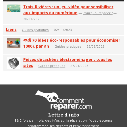
Trois-Rivières : un jeu-vidéo pour sensibiliser
aux impacts du numérique
—
Pourquoi réparer ?
—
30/01/2026
Liens
—
Guides pratiques
— 02/11/2023
🌱💰 70 idées éco-responsables pour économiser
1000€ par an
—
Guides pratiques
— 22/09/2023
Pièces détachées électroménager : tous les
sites
—
Guides pratiques
— 27/01/2023
Lettre d'info
1 à 2 fois par mois, des infos sur la réparation, l'obsolescence
programmée, les déchets et l'environnement.