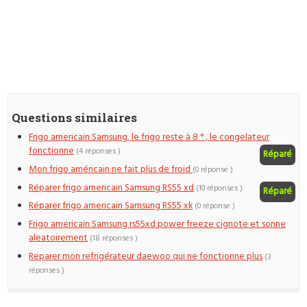
Questions similaires
Frigo americain Samsung, le frigo reste à 8 ° , le congelateur
fonctionne
(4 réponses )
Réparé
Mon frigo américain ne fait plus de froid
(0 réponse )
Réparer frigo americain Samsung RS55 xd
(10 réponses )
Réparé
Réparer frigo americain Samsung RS55 xk
(0 réponse )
Frigo americain Samsung rs55xd power freeze cignote et sonne
aleatoirement
(18 réponses )
Reparer mon refrigérateur daewoo qui ne fonctionne plus
(3
réponses )