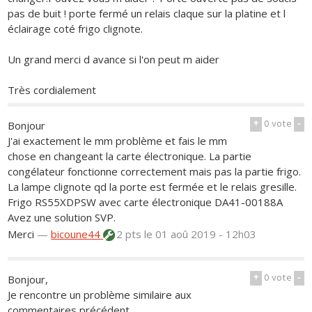
pas de buit ! porte fermé un relais claque sur la platine et l
éclairage coté frigo clignote.
Un grand merci d avance si l'on peut m aider
Très cordialement
+
0
vote
-
Bonjour
J'ai exactement le mm problème et fais le mm
chose en changeant la carte électronique. La partie
congélateur fonctionne correctement mais pas la partie frigo.
La lampe clignote qd la porte est fermée et le relais gresille.
Frigo RS55XDPSW avec carte électronique DA41-00188A
Avez une solution SVP.
Merci
—
bicoune44
2 pts
le 01 aoû 2019 - 12h03
+
0
vote
-
Bonjour,
Je rencontre un problème similaire aux
commentaires précédent ...