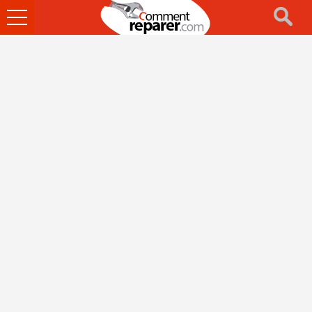
Ouvrir
le
menu