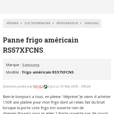
RÉPARER
ELECTROMÉNAGER
RÉFRIGÉRATEUR
SAMSUNG
Panne frigo américain
RS57XFCNS
Marque :
Samsung
Modèle :
frigo américain RS57XFCNS
Question posée par
PAT42
2 pts
Le 10 Mar 2018 - 09h28
Bien le bonjours a tous, en pleine "déprime"Je viens d acheter
150€ une platine pour mon frigo dont un relais fait du bruit
lorsque la porte cote frigo est ouverte rien de
changer.Pouvez vous m aider ? Porte ouverte pas de soucis