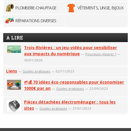
PLOMBERIE-CHAUFFAGE
VÊTEMENTS, LINGE, BIJOUX
RÉPARATIONS DIVERSES
A LIRE
Trois-Rivières : un jeu-vidéo pour sensibiliser
aux impacts du numérique
—
Pourquoi réparer ?
—
30/01/2026
Liens
—
Guides pratiques
— 02/11/2023
🌱💰 70 idées éco-responsables pour économiser
1000€ par an
—
Guides pratiques
— 22/09/2023
Pièces détachées électroménager : tous les
sites
—
Guides pratiques
— 27/01/2023