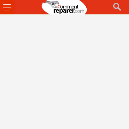
Ouvrir
le
menu