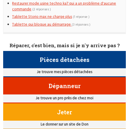
Restaurer mode usine techno ka7 qui a un problème d'aucune
commande
(2 réponses )
Tablette Storio max ne charge plus
(1 réponse )
Tablette qui bloque au démarrage
(3 réponses )
Réparer, c'est bien, mais si je n'y arrive pas ?
Pièces détachées
Je trouve mes pièces détachées
Dépanneur
Je trouve un pro près de chez moi
Jeter
Le donner sur un site de Don