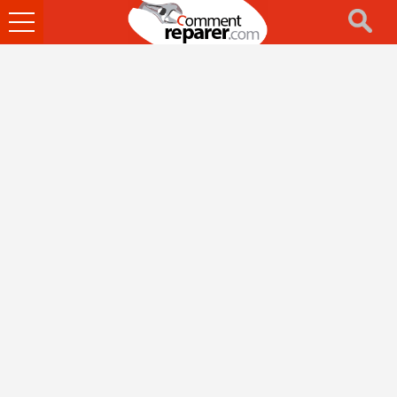
Ouvrir
le
menu