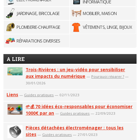
INFORMATIQUE
JARDINAGE, BRICOLAGE
MOBILIER, MAISON
PLOMBERIE-CHAUFFAGE
VÊTEMENTS, LINGE, BIJOUX
RÉPARATIONS DIVERSES
A LIRE
Trois-Rivières : un jeu-vidéo pour sensibiliser
aux impacts du numérique
—
Pourquoi réparer ?
—
30/01/2026
Liens
—
Guides pratiques
— 02/11/2023
🌱💰 70 idées éco-responsables pour économiser
1000€ par an
—
Guides pratiques
— 22/09/2023
Pièces détachées électroménager : tous les
sites
—
Guides pratiques
— 27/01/2023