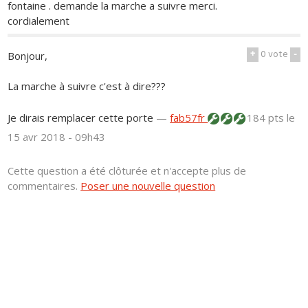
fontaine . demande la marche a suivre merci.
cordialement
+
0
vote
-
Bonjour,
La marche à suivre c'est à dire???
Je dirais remplacer cette porte
—
fab57fr
184 pts
le
15 avr 2018 - 09h43
Cette question a été clôturée et n'accepte plus de
commentaires.
Poser une nouvelle question