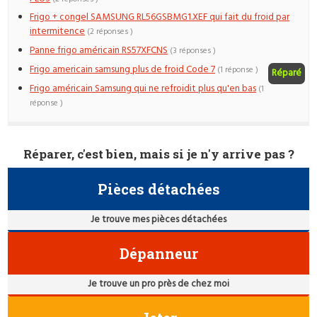
Frigo + congel SAMSUNG RL56GSBMG1.XEF qui fait du froid par
intermitence
(2 réponses )
Panne frigo américain RS57XFCNS
(3 réponses )
Frigo americain samsung plus de froid Code 7
(1 réponse )
Réparé
Frigo américain Samsung qui ne refroidit plus qu'en bas
(1
réponse )
Réparer, c'est bien, mais si je n'y arrive pas ?
Pièces détachées
Je trouve mes pièces détachées
Dépanneur
Je trouve un pro près de chez moi