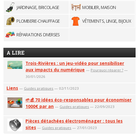
JARDINAGE, BRICOLAGE
MOBILIER, MAISON
PLOMBERIE-CHAUFFAGE
VÊTEMENTS, LINGE, BIJOUX
RÉPARATIONS DIVERSES
A LIRE
Trois-Rivières : un jeu-vidéo pour sensibiliser
aux impacts du numérique
—
Pourquoi réparer ?
—
30/01/2026
Liens
—
Guides pratiques
— 02/11/2023
🌱💰 70 idées éco-responsables pour économiser
1000€ par an
—
Guides pratiques
— 22/09/2023
Pièces détachées électroménager : tous les
sites
—
Guides pratiques
— 27/01/2023