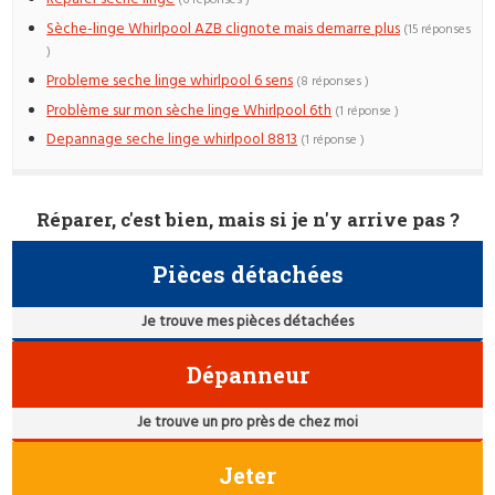
(6 réponses )
Sèche-linge Whirlpool AZB clignote mais demarre plus
(15 réponses
)
Probleme seche linge whirlpool 6 sens
(8 réponses )
Problème sur mon sèche linge Whirlpool 6th
(1 réponse )
Depannage seche linge whirlpool 8813
(1 réponse )
Réparer, c'est bien, mais si je n'y arrive pas ?
Pièces détachées
Je trouve mes pièces détachées
Dépanneur
Je trouve un pro près de chez moi
Jeter