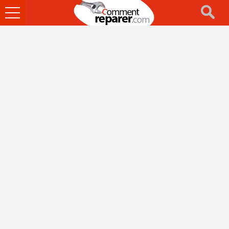
Ouvrir
le
menu